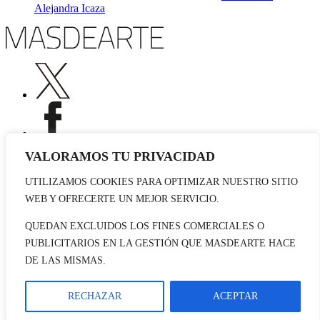
Alejandra Icaza
VALORAMOS TU PRIVACIDAD
UTILIZAMOS COOKIES PARA OPTIMIZAR NUESTRO SITIO
Publicidad
WEB Y OFRECERTE UN MEJOR SERVICIO.
Staff
Contacto
QUEDAN EXCLUIDOS LOS FINES COMERCIALES O
PUBLICITARIOS EN LA GESTIÓN QUE MASDEARTE HACE
© 2026 masdearte. Información de exposiciones, museos y artistas
DE LAS MISMAS.
Aviso legal
Política de cookies
Política de Privacidad
RECHAZAR
ACEPTAR
Datos sociales