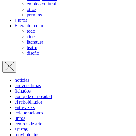
empleo cultural
otros
premios
Libros
Fuera de menú
todo
cine
literatura
teatro
diseño
noticias
convocatorias
fichados
con q de curiosidad
el rebobinador
entrevistas
colaboraciones
libros
centros de arte
artistas
movimientos