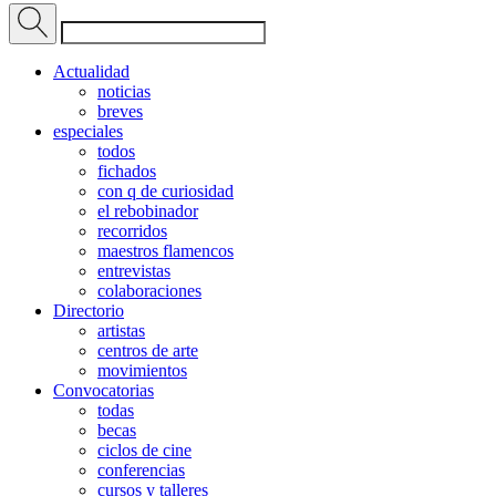
Actualidad
noticias
breves
especiales
todos
fichados
con q de curiosidad
el rebobinador
recorridos
maestros flamencos
entrevistas
colaboraciones
Directorio
artistas
centros de arte
movimientos
Convocatorias
todas
becas
ciclos de cine
conferencias
cursos y talleres