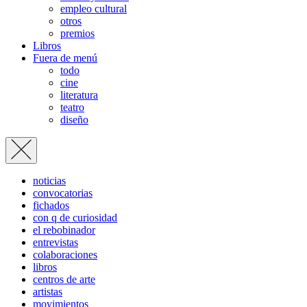
empleo cultural
otros
premios
Libros
Fuera de menú
todo
cine
literatura
teatro
diseño
noticias
convocatorias
fichados
con q de curiosidad
el rebobinador
entrevistas
colaboraciones
libros
centros de arte
artistas
movimientos