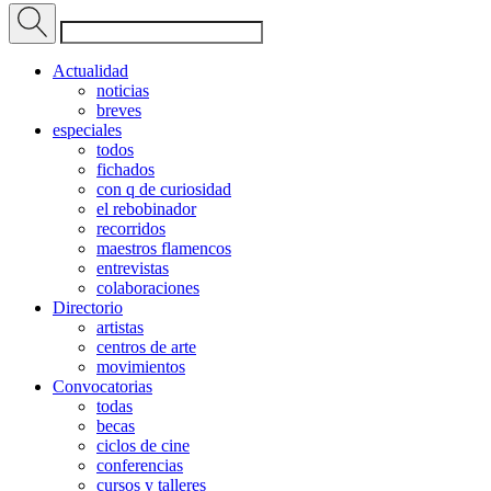
Actualidad
noticias
breves
especiales
todos
fichados
con q de curiosidad
el rebobinador
recorridos
maestros flamencos
entrevistas
colaboraciones
Directorio
artistas
centros de arte
movimientos
Convocatorias
todas
becas
ciclos de cine
conferencias
cursos y talleres