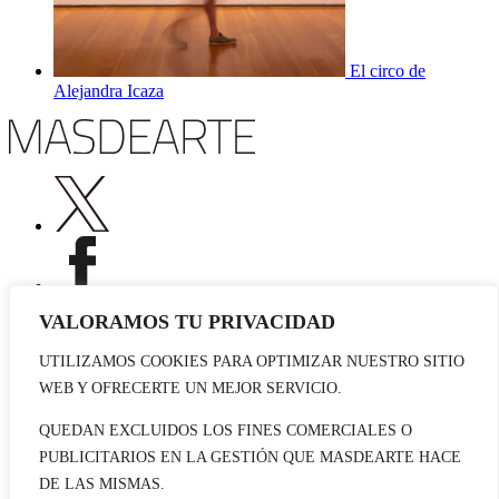
El circo de
Alejandra Icaza
VALORAMOS TU PRIVACIDAD
UTILIZAMOS COOKIES PARA OPTIMIZAR NUESTRO SITIO
Publicidad
WEB Y OFRECERTE UN MEJOR SERVICIO.
Staff
Contacto
QUEDAN EXCLUIDOS LOS FINES COMERCIALES O
PUBLICITARIOS EN LA GESTIÓN QUE MASDEARTE HACE
© 2026 masdearte. Información de exposiciones, museos y artistas
DE LAS MISMAS.