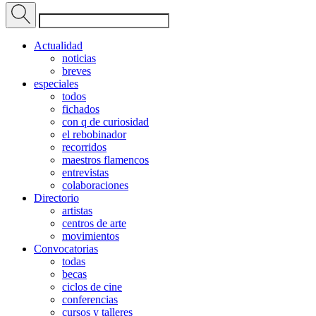
Actualidad
noticias
breves
especiales
todos
fichados
con q de curiosidad
el rebobinador
recorridos
maestros flamencos
entrevistas
colaboraciones
Directorio
artistas
centros de arte
movimientos
Convocatorias
todas
becas
ciclos de cine
conferencias
cursos y talleres