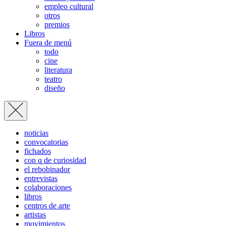
empleo cultural
otros
premios
Libros
Fuera de menú
todo
cine
literatura
teatro
diseño
noticias
convocatorias
fichados
con q de curiosidad
el rebobinador
entrevistas
colaboraciones
libros
centros de arte
artistas
movimientos