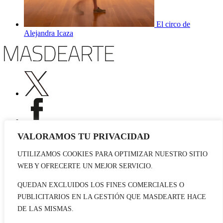
El circo de
Alejandra Icaza
VALORAMOS TU PRIVACIDAD
UTILIZAMOS COOKIES PARA OPTIMIZAR NUESTRO SITIO
Publicidad
WEB Y OFRECERTE UN MEJOR SERVICIO.
Staff
Contacto
QUEDAN EXCLUIDOS LOS FINES COMERCIALES O
PUBLICITARIOS EN LA GESTIÓN QUE MASDEARTE HACE
© 2026 masdearte. Información de exposiciones, museos y artistas
DE LAS MISMAS.
Aviso legal