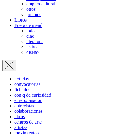
empleo cultural
otros
premios
Libros
Fuera de menú
todo
cine
literatura
teatro
diseño
noticias
convocatorias
fichados
con q de curiosidad
el rebobinador
entrevistas
colaboraciones
libros
centros de arte
artistas
movimientos