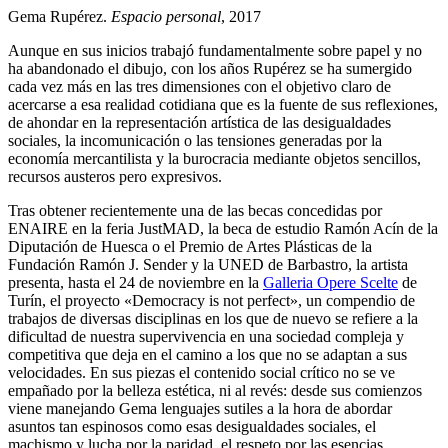
Gema Rupérez.
Espacio personal
, 2017
Aunque en sus inicios trabajó fundamentalmente sobre papel y no
ha abandonado el dibujo, con los años Rupérez se ha sumergido
cada vez más en las tres dimensiones con el objetivo claro de
acercarse a esa realidad cotidiana que es la fuente de sus reflexiones,
de ahondar en la representación artística de las desigualdades
sociales, la incomunicación o las tensiones generadas por la
economía mercantilista y la burocracia mediante objetos sencillos,
recursos austeros pero expresivos.
Tras obtener recientemente una de las becas concedidas por
ENAIRE en la feria JustMAD, la beca de estudio Ramón Acín de la
Diputación de Huesca o el Premio de Artes Plásticas de la
Fundación Ramón J. Sender y la UNED de Barbastro, la artista
presenta, hasta el 24 de noviembre en la
Galleria Opere Scelte
de
Turín, el proyecto «Democracy is not perfect», un compendio de
trabajos de diversas disciplinas en los que de nuevo se refiere a la
dificultad de nuestra supervivencia en una sociedad compleja y
competitiva que deja en el camino a los que no se adaptan a sus
velocidades. En sus piezas el contenido social crítico no se ve
empañado por la belleza estética, ni al revés: desde sus comienzos
viene manejando Gema lenguajes sutiles a la hora de abordar
asuntos tan espinosos como esas desigualdades sociales, el
machismo y lucha por la paridad, el respeto por las esencias