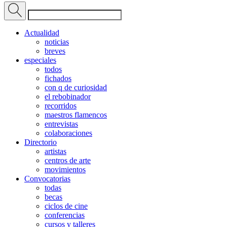
Actualidad
noticias
breves
especiales
todos
fichados
con q de curiosidad
el rebobinador
recorridos
maestros flamencos
entrevistas
colaboraciones
Directorio
artistas
centros de arte
movimientos
Convocatorias
todas
becas
ciclos de cine
conferencias
cursos y talleres