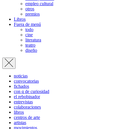
empleo cultural
otros
premios
Libros
Fuera de menú
todo
cine
literatura
teatro
diseño
noticias
convocatorias
fichados
con q de curiosidad
el rebobinador
entrevistas
colaboraciones
libros
centros de arte
artistas
movimientos