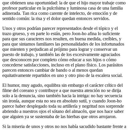
que obtienen una oportunidad: la de que el hijo mayor trabaje como
profesor particular en la pulcrísima y luminosa casa de una familia
adinerada. Tan rica como carente de intelecto, de emoción y de
sentido común: la risa y el dolor quedan entonces servidos.
Unos y otros podrían parecer representados desde el tópico y el
trazo grueso, y en parte lo están, pero Joon-ho afina lo suficiente
para que sus caracteres nos resulten, en buena medida, creíbles, y
para que sintamos familiares las personalidades de los infortunados
que mienten y perjudican al prójimo para lograr y conservar un
puesto de trabajo, y también las de los excesivamente agraciados
que desconocen por completo cómo educar a sus hijos o cómo
concederse satisfacciones, incluso en el plano físico. Los parásitos
parecen entonces cambiar de bando o al menos quedan
equitativamente repartidos en uno y otro piso de la escalera social.
El humor, muy agudo, equilibra sin embargo el carácter crítico del
filme del coreano y contribuye a que nuestra atención no se dirija
solo a la denuncia, sino también hacia la intriga: no hay secuencia
sin ironía, aunque esta no sea en absoluto sutil, y cuando Joon-ho
parece haber desplegado toda su artillería y negritud nos sorprende
abriendo a nuestros ojos el sótano del almacén, que nos hace saber
que alguien ya se sustentaba de las hierbas que otros arrojaron.
Si la miseria de unos y otros no nos había sacudido bastante frente a