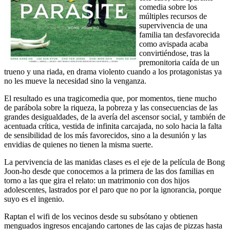
comedia sobre los
múltiples recursos de
supervivencia de una
familia tan desfavorecida
como avispada acaba
convirtiéndose, tras la
premonitoria caída de un
trueno y una riada, en drama violento cuando a los protagonistas ya
no les mueve la necesidad sino la venganza.
El resultado es una tragicomedia que, por momentos, tiene mucho
de parábola sobre la riqueza, la pobreza y las consecuencias de las
grandes desigualdades, de la avería del ascensor social, y también de
acentuada crítica, vestida de infinita carcajada, no solo hacia la falta
de sensibilidad de los más favorecidos, sino a la desunión y las
envidias de quienes no tienen la misma suerte.
La pervivencia de las manidas clases es el eje de la película de Bong
Joon-ho desde que conocemos a la primera de las dos familias en
torno a las que gira el relato: un matrimonio con dos hijos
adolescentes, lastrados por el paro que no por la ignorancia, porque
suyo es el ingenio.
Raptan el wifi de los vecinos desde su subsótano y obtienen
menguados ingresos encajando cartones de las cajas de pizzas hasta