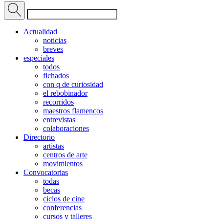
Actualidad
noticias
breves
especiales
todos
fichados
con q de curiosidad
el rebobinador
recorridos
maestros flamencos
entrevistas
colaboraciones
Directorio
artistas
centros de arte
movimientos
Convocatorias
todas
becas
ciclos de cine
conferencias
cursos y talleres