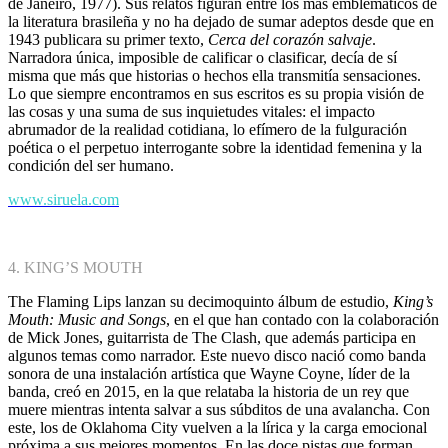
de Janeiro, 1977). Sus relatos figuran entre los más emblemáticos de
la literatura brasileña y no ha dejado de sumar adeptos desde que en
1943 publicara su primer texto,
Cerca del corazón salvaje
.
Narradora única, imposible de calificar o clasificar, decía de sí
misma que más que historias o hechos ella transmitía sensaciones.
Lo que siempre encontramos en sus escritos es su propia visión de
las cosas y una suma de sus inquietudes vitales: el impacto
abrumador de la realidad cotidiana, lo efímero de la fulguración
poética o el perpetuo interrogante sobre la identidad femenina y la
condición del ser humano.
www.siruela.com
4. KING’S MOUTH
The Flaming Lips lanzan su decimoquinto álbum de estudio,
King’s
Mouth: Music and Songs
, en el que han contado con la colaboración
de Mick Jones, guitarrista de The Clash, que además participa en
algunos temas como narrador. Este nuevo disco nació como banda
sonora de una instalación artística que Wayne Coyne, líder de la
banda, creó en 2015, en la que relataba la historia de un rey que
muere mientras intenta salvar a sus súbditos de una avalancha. Con
este, los de Oklahoma City vuelven a la lírica y la carga emocional
próxima a sus mejores momentos. En las doce pistas que forman