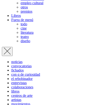
empleo cultural
otros
premios
Libros
Fuera de menú
todo
cine
literatura
teatro
diseño
noticias
convocatorias
fichados
con q de curiosidad
el rebobinador
entrevistas
colaboraciones
libros
centros de arte
artistas
movimientos