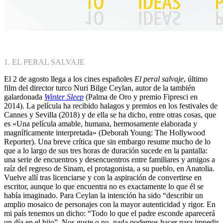
1. EL PERAL SALVAJE
El 2 de agosto llega a los cines españoles
El peral salvaje
, último
film del director turco Nuri Bilge Ceylan, autor de la también
galardonada
Winter Sleep
(Palma de Oro y premio Fipresci en
2014). La película ha recibido halagos y premios en los festivales de
Cannes y Sevilla (2018) y de ella se ha dicho, entre otras cosas, que
es «Una película amable, humana, hermosamente elaborada y
magníficamente interpretada» (Deborah Young: The Hollywood
Reporter). Una breve crítica que sin embargo resume mucho de lo
que a lo largo de sus tres horas de duración sucede en la pantalla:
una serie de encuentros y desencuentros entre familiares y amigos a
raíz del regreso de Sinam, el protagonista, a su pueblo, en Anatolia.
Vuelve allí tras licenciarse y con la aspiración de convertirse en
escritor, aunque lo que encuentra no es exactamente lo que él se
había imaginado. Para Ceylan la intención ha sido “describir un
amplio mosaico de personajes con la mayor autenticidad y rigor. En
mi país tenemos un dicho: “Todo lo que el padre esconde aparecerá
un día en el hijo”. Nos guste o no, nada podemos hacer para impedir