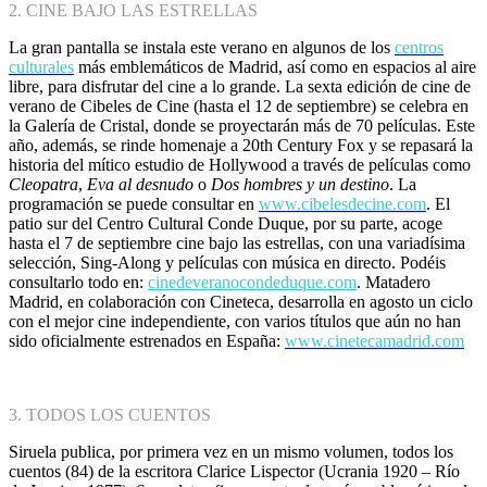
2. CINE BAJO LAS ESTRELLAS
La gran pantalla se instala este verano en algunos de los
centros
culturales
más emblemáticos de Madrid, así como en espacios al aire
libre, para disfrutar del cine a lo grande. La sexta edición de cine de
verano de Cibeles de Cine (hasta el 12 de septiembre) se celebra en
la Galería de Cristal, donde se proyectarán más de 70 películas. Este
año, además, se rinde homenaje a 20th Century Fox y se repasará la
historia del mítico estudio de Hollywood a través de películas como
Cleopatra
,
Eva al desnudo
o
Dos hombres y un destino
. La
programación se puede consultar en
www.cibelesdecine.com
. El
patio sur del Centro Cultural Conde Duque, por su parte, acoge
hasta el 7 de septiembre cine bajo las estrellas, con una variadísima
selección, Sing-Along y películas con música en directo. Podéis
consultarlo todo en:
cinedeveranocondeduque.com
. Matadero
Madrid, en colaboración con Cineteca, desarrolla en agosto un ciclo
con el mejor cine independiente, con varios títulos que aún no han
sido oficialmente estrenados en España:
www.cinetecamadrid.com
3. TODOS LOS CUENTOS
Siruela publica, por primera vez en un mismo volumen, todos los
cuentos (84) de la escritora Clarice Lispector (Ucrania 1920 – Río