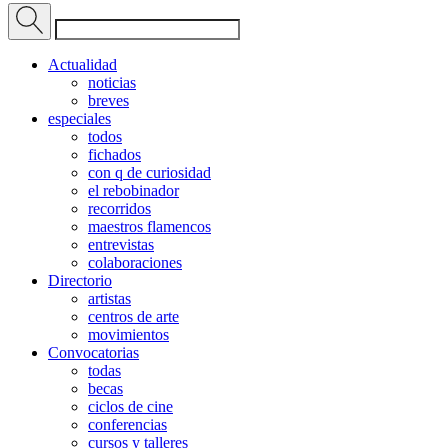
Actualidad
noticias
breves
especiales
todos
fichados
con q de curiosidad
el rebobinador
recorridos
maestros flamencos
entrevistas
colaboraciones
Directorio
artistas
centros de arte
movimientos
Convocatorias
todas
becas
ciclos de cine
conferencias
cursos y talleres