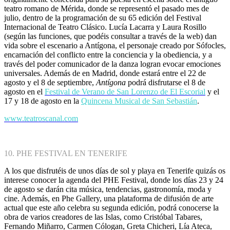
teatro romano de Mérida, donde se representó el pasado mes de
julio, dentro de la programación de su 65 edición del Festival
Internacional de Teatro Clásico. Lucía Lacarra y Laura Rosillo
(según las funciones, que podéis consultar a través de la web) dan
vida sobre el escenario a Antígona, el personaje creado por Sófocles,
encarnación del conflicto entre la conciencia y la obediencia, y a
través del poder comunicador de la danza logran evocar emociones
universales. Además de en Madrid, donde estará entre el 22 de
agosto y el 8 de septiembre,
Antígona
podrá disfrutarse el 8 de
agosto en el
Festival de Verano de San Lorenzo de El Escorial
y el
17 y 18 de agosto en la
Quincena Musical de San Sebastián
.
www.teatroscanal.com
10. PHE FESTIVAL EN TENERIFE
A los que disfrutéis de unos días de sol y playa en Tenerife quizás os
interese conocer la agenda del PHE Festival, donde los días 23 y 24
de agosto se darán cita música, tendencias, gastronomía, moda y
cine. Además, en Phe Gallery, una plataforma de difusión de arte
actual que este año celebra su segunda edición, podrá conocerse la
obra de varios creadores de las Islas, como Cristóbal Tabares,
Fernando Miñarro, Carmen Cólogan, Greta Chicheri, Lía Ateca,