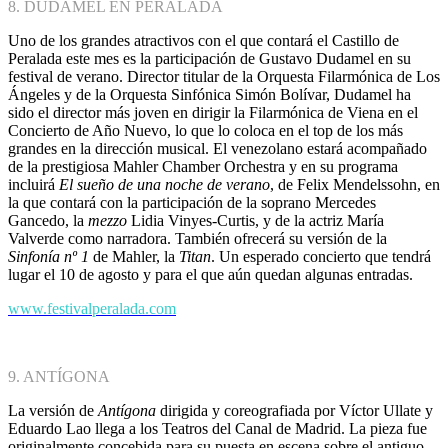
8. DUDAMEL EN PERALADA
Uno de los grandes atractivos con el que contará el Castillo de
Peralada este mes es la participación de Gustavo Dudamel en su
festival de verano. Director titular de la Orquesta Filarmónica de Los
Ángeles y de la Orquesta Sinfónica Simón Bolívar, Dudamel ha
sido el director más joven en dirigir la Filarmónica de Viena en el
Concierto de Año Nuevo, lo que lo coloca en el top de los más
grandes en la dirección musical. El venezolano estará acompañado
de la prestigiosa Mahler Chamber Orchestra y en su programa
incluirá
El sueño de una noche de verano
, de Felix Mendelssohn, en
la que contará con la participación de la soprano Mercedes
Gancedo, la
mezzo
Lidia Vinyes-Curtis, y de la actriz María
Valverde como narradora. También ofrecerá su versión de la
Sinfonía nº 1
de Mahler, la
Titan
. Un esperado concierto que tendrá
lugar el 10 de agosto y para el que aún quedan algunas entradas.
www.festivalperalada.com
9. ANTÍGONA
La versión de
Antígona
dirigida y coreografiada por Víctor Ullate y
Eduardo Lao llega a los Teatros del Canal de Madrid. La pieza fue
originalmente concebida para su puesta en escena sobre el antiguo