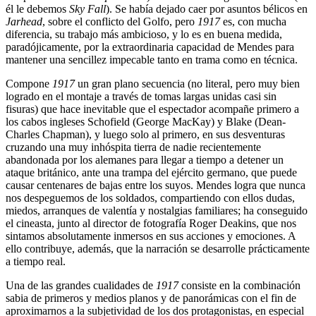
él le debemos
Sky Fall
). Se había dejado caer por asuntos bélicos en
Jarhead
, sobre el conflicto del Golfo, pero
1917
es, con mucha
diferencia, su trabajo más ambicioso, y lo es en buena medida,
paradójicamente, por la extraordinaria capacidad de Mendes para
mantener una sencillez impecable tanto en trama como en técnica.
Compone
1917
un gran plano secuencia (no literal, pero muy bien
logrado en el montaje a través de tomas largas unidas casi sin
fisuras) que hace inevitable que el espectador acompañe primero a
los cabos ingleses Schofield (George MacKay) y Blake (Dean-
Charles Chapman), y luego solo al primero, en sus desventuras
cruzando una muy inhóspita tierra de nadie recientemente
abandonada por los alemanes para llegar a tiempo a detener un
ataque británico, ante una trampa del ejército germano, que puede
causar centenares de bajas entre los suyos. Mendes logra que nunca
nos despeguemos de los soldados, compartiendo con ellos dudas,
miedos, arranques de valentía y nostalgias familiares; ha conseguido
el cineasta, junto al director de fotografía Roger Deakins, que nos
sintamos absolutamente inmersos en sus acciones y emociones. A
ello contribuye, además, que la narración se desarrolle prácticamente
a tiempo real.
Una de las grandes cualidades de
1917
consiste en la combinación
sabia de primeros y medios planos y de panorámicas con el fin de
aproximarnos a la subjetividad de los dos protagonistas, en especial