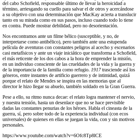
del cabo Schofield, responsable último de llevar la heroicidad a
término, arriesgando su cuello para salvar el de otros y acercándose
a su objetivo con una determinación que MacKay acierta a translucir
tanto en su mirada como en sus pasos, incluso cuando todo lo tiene
en contra. Puede mostrar debilidad, pero no desorientación.
Nos encontramos ante un filme bélico (susceptible, y no, de
interpretarse como antibélico), pero también ante una estupenda
película de aventuras con constantes peligros al acecho y escenarios
casi metafísicos y ante un viaje iniciático que transforma a Schofield,
el más reticente de los dos cabos a la hora de emprender la misión,
en un individuo consciente de las crueldades de la vida y la guerra y
de la importancia de la familia como refugio.
1917
trasciende así los
géneros, entre instantes de artificio guerrero y de intimidad, quizá
porque el relato de Mendes se inspira en las memorias que al
director le hizo llegar su abuelo, también soldado en la Gran Guerra.
Pese a ello, su ritmo nunca decae: el relato logra mantener el nervio,
y nuestra tensión, hasta un desenlace que no se hace previsible
dadas las constantes penurias de los héroes. Habla el cineasta de la
guerra, sí, pero sobre todo de la experiencia individual (con ecos
universales) de quienes en ellas se juegan la vida, con y sin motivos
personales.
https://www.youtube.com/watch?v=6Ofc8Tp8lCE