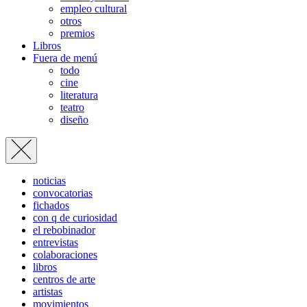
empleo cultural
otros
premios
Libros
Fuera de menú
todo
cine
literatura
teatro
diseño
noticias
convocatorias
fichados
con q de curiosidad
el rebobinador
entrevistas
colaboraciones
libros
centros de arte
artistas
movimientos