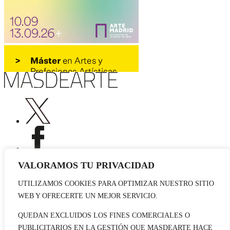
VALORAMOS TU PRIVACIDAD
UTILIZAMOS COOKIES PARA OPTIMIZAR NUESTRO SITIO
Publicidad
WEB Y OFRECERTE UN MEJOR SERVICIO.
Staff
Contacto
QUEDAN EXCLUIDOS LOS FINES COMERCIALES O
PUBLICITARIOS EN LA GESTIÓN QUE MASDEARTE HACE
© 2026 masdearte. Información de exposiciones, museos y artistas