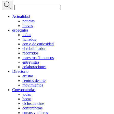
Actualidad
noticias
breves
especiales
todos
fichados
con q de curiosidad
el rebobinador
recorridos
maestros flamencos
entrevistas
colaboraciones
Directorio
artistas
centros de arte
movimientos
Convocatorias
todas
becas
ciclos de cine
conferencias
cursos y talleres