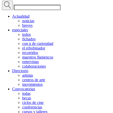
Actualidad
noticias
breves
especiales
todos
fichados
con q de curiosidad
el rebobinador
recorridos
maestros flamencos
entrevistas
colaboraciones
Directorio
artistas
centros de arte
movimientos
Convocatorias
todas
becas
ciclos de cine
conferencias
cursos y talleres