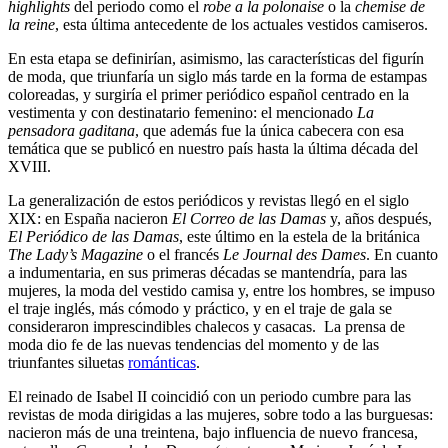
highlights
del periodo como el
robe a la polonaise
o la
chemise de
la reine
, esta última antecedente de los actuales vestidos camiseros.
En esta etapa se definirían, asimismo, las características del figurín
de moda, que triunfaría un siglo más tarde en la forma de estampas
coloreadas, y surgiría el primer periódico español centrado en la
vestimenta y con destinatario femenino: el mencionado
La
pensadora gaditana
, que además fue la única cabecera con esa
temática que se publicó en nuestro país hasta la última década del
XVIII.
La generalización de estos periódicos y revistas llegó en el siglo
XIX: en España nacieron
El Correo de las Damas
y, años después,
El Periódico de las Damas
, este último en la estela de la británica
The Lady’s Magazine
o el francés
Le Journal des Dames
. En cuanto
a indumentaria, en sus primeras décadas se mantendría, para las
mujeres, la moda del vestido camisa y, entre los hombres, se impuso
el traje inglés, más cómodo y práctico, y en el traje de gala se
consideraron imprescindibles chalecos y casacas. La prensa de
moda dio fe de las nuevas tendencias del momento y de las
triunfantes siluetas
románticas
.
El reinado de Isabel II coincidió con un periodo cumbre para las
revistas de moda dirigidas a las mujeres, sobre todo a las burguesas:
nacieron más de una treintena, bajo influencia de nuevo francesa,