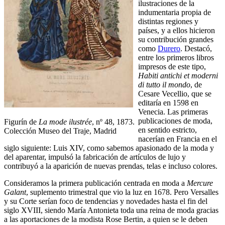
ilustraciones de la
indumentaria propia de
distintas regiones y
países, y a ellos hicieron
su contribución grandes
como
Durero
. Destacó,
entre los primeros libros
impresos de este tipo,
Habiti antichi et moderni
di tutto il mondo
, de
Cesare Vecellio, que se
editaría en 1598 en
Venecia. Las primeras
publicaciones de moda,
Figurín de
La mode ilustrée
, nº 48, 1873.
en sentido estricto,
Colección Museo del Traje, Madrid
nacerían en Francia en el
siglo siguiente: Luis XIV, como sabemos apasionado de la moda y
del aparentar, impulsó la fabricación de artículos de lujo y
contribuyó a la aparición de nuevas prendas, telas e incluso colores.
Consideramos la primera publicación centrada en moda a
Mercure
Galant
, suplemento trimestral que vio la luz en 1678. Pero Versalles
y su Corte serían foco de tendencias y novedades hasta el fin del
siglo XVIII, siendo María Antonieta toda una reina de moda gracias
a las aportaciones de la modista Rose Bertin, a quien se le deben