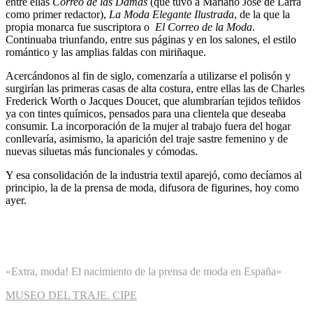
entre ellas
Correo de las Damas
(que tuvo a Mariano José de Larra
como primer redactor),
La Moda Elegante Ilustrada
, de la que la
propia monarca fue suscriptora o
El Correo de la Moda
.
Continuaba triunfando, entre sus páginas y en los salones, el estilo
romántico y las amplias faldas con miriñaque.
Acercándonos al fin de siglo, comenzaría a utilizarse el polisón y
surgirían las primeras casas de alta costura, entre ellas las de Charles
Frederick Worth o Jacques Doucet, que alumbrarían tejidos teñidos
ya con tintes químicos, pensados para una clientela que deseaba
consumir. La incorporación de la mujer al trabajo fuera del hogar
conllevaría, asimismo, la aparición del traje sastre femenino y de
nuevas siluetas más funcionales y cómodas.
Y esa consolidación de la industria textil aparejó, como decíamos al
principio, la de la prensa de moda, difusora de figurines, hoy como
ayer.
«Extra, moda! El nacimiento de la prensa de moda en España»
MUSEO DEL TRAJE. CIPE