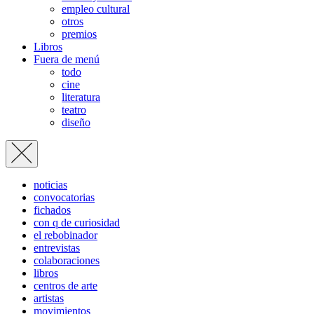
empleo cultural
otros
premios
Libros
Fuera de menú
todo
cine
literatura
teatro
diseño
noticias
convocatorias
fichados
con q de curiosidad
el rebobinador
entrevistas
colaboraciones
libros
centros de arte
artistas
movimientos