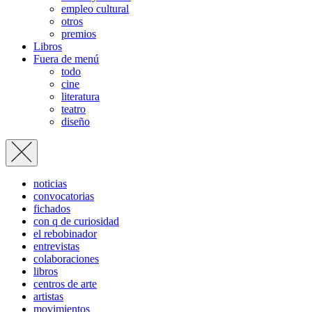
empleo cultural
otros
premios
Libros
Fuera de menú
todo
cine
literatura
teatro
diseño
noticias
convocatorias
fichados
con q de curiosidad
el rebobinador
entrevistas
colaboraciones
libros
centros de arte
artistas
movimientos