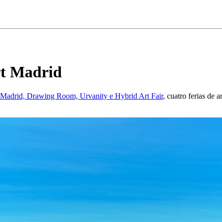
rt Madrid
t Madrid, Drawing Room, Urvanity e Hybrid Art Fair
, cuatro ferias de 