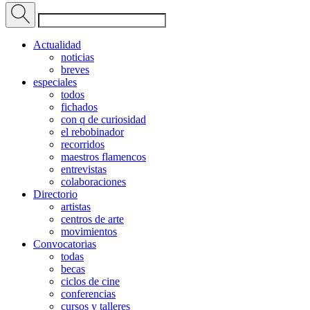
Actualidad
noticias
breves
especiales
todos
fichados
con q de curiosidad
el rebobinador
recorridos
maestros flamencos
entrevistas
colaboraciones
Directorio
artistas
centros de arte
movimientos
Convocatorias
todas
becas
ciclos de cine
conferencias
cursos y talleres