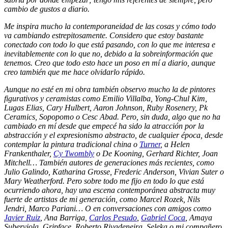
cambio de gustos a diario.
Me inspira mucho la contemporaneidad de las cosas y cómo todo
va cambiando estrepitosamente. Considero que estoy bastante
conectado con todo lo que está pasando, con lo que me interesa e
inevitablemente con lo que no, debido a la sobreinformación que
tenemos. Creo que todo esto hace un poso en mí a diario, aunque
creo también que me hace olvidarlo rápido.
Aunque no esté en mi obra también observo mucho la de pintores
figurativos y ceramistas como Emilio Villalba, Yong-Chul Kim,
Lugas Elias, Cary Hulbert, Aaron Johnson, Ruby Rosenery, Pk
Ceramics, Sopopomo o Cesc Abad. Pero, sin duda, algo que no ha
cambiado en mí desde que empecé ha sido la atracción por la
abstracción y el expresionismo abstracto, de cualquier época, desde
contemplar la pintura tradicional china o
Turner
, a Helen
Frankenthaler,
Cy Twombly
o De Kooning, Gerhard Richter, Joan
Mitchell… También autores de generaciones más recientes, como
Julio Galindo, Katharina Grosse, Frederic Anderson, Vivian Suter o
Mary Weatherford. Pero sobre todo me fijo en todo lo que está
ocurriendo ahora, hay una escena contemporánea abstracta muy
fuerte de artistas de mi generación, como Marcel Rozek, Nils
Jendri, Marco Pariani… O en conversaciones con amigos como
Javier Ruiz
, Ana Barriga,
Carlos Pesudo
,
Gabriel Coca
, Amaya
Suberviola, Gripface, Roberto Rivadeneira, Seleka o mi compañero