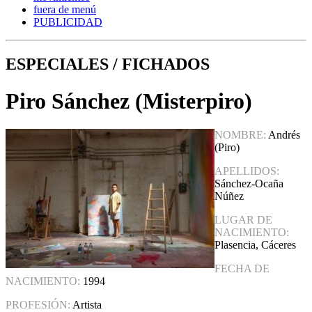
fuera de menú
PUBLICIDAD
ESPECIALES / FICHADOS
Piro Sánchez (Misterpiro)
NOMBRE:
Andrés
(Piro)
APELLIDOS:
Sánchez-Ocaña
Núñez
LUGAR DE
NACIMIENTO:
Plasencia, Cáceres
FECHA DE
NACIMIENTO:
1994
PROFESIÓN:
Artista