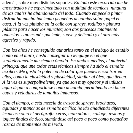
además, sobre muy distintos soportes:
En todo este recorrido me he
encontrado y he experimentado con multitud de técnicas, ninguna
de las cuales he abandonado del todo. Cuando empecé a pintar
disfrutaba mucho haciendo pequeñas acuarelas sobre papel en
casa. A la vez pintaba en la calle con sprays, rodillos y pintura
plástica para hacer los murales; son dos procesos totalmente
opuestos. Uno es más paciente, suave y delicado y el otro más
agresivo y rápido.
Con los años he conseguido aunarlos tanto en el trabajo de estudio
como en el muro, hasta conseguir un lenguaje en el que
verdaderamente me siento cómodo. En ambos medios, el material
principal que une todas estas técnicas siempre ha sido el esmalte
acrílico. Me gusta la potencia de color que puedes encontrar en
ellos, como la elasticidad y plasticidad, similar al óleo, que tienen.
A la vez es superpolivalente, ya que son muy opacos y si utilizas
agua llegan a comportarse como acuarela, permitiendo así hacer
capas y veladuras de tamaños inmensos.
Con el tiempo, a esta mezcla de trazos de sprays, brochazos,
aguadas y manchas de esmalte acrílico he ido añadiendo diferentes
técnicas como el aerógrafo, ceras, marcadores, collage, resinas y
toques finales de óleo, sumándose así poco a poco como pequeños
rastros de momentos de mi vida.