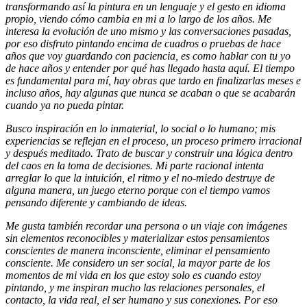
transformando así la pintura en un lenguaje y el gesto en idioma
propio, viendo cómo cambia en mi a lo largo de los años. Me
interesa la evolución de uno mismo y las conversaciones pasadas,
por eso disfruto pintando encima de cuadros o pruebas de hace
años que voy guardando con paciencia, es como hablar con tu yo
de hace años y entender por qué has llegado hasta aquí. El tiempo
es fundamental para mí, hay obras que tardo en finalizarlas meses e
incluso años, hay algunas que nunca se acaban o que se acabarán
cuando ya no pueda pintar.
Busco inspiración en lo inmaterial, lo social o lo humano; mis
experiencias se reflejan en el proceso, un proceso primero irracional
y después meditado. Trato de buscar y construir una lógica dentro
del caos en la toma de decisiones. Mi parte racional intenta
arreglar lo que la intuición, el ritmo y el no-miedo destruye de
alguna manera, un juego eterno porque con el tiempo vamos
pensando diferente y cambiando de ideas.
Me gusta también recordar una persona o un viaje con imágenes
sin elementos reconocibles y materializar estos pensamientos
conscientes de manera inconsciente, eliminar el pensamiento
consciente. Me considero un ser social, la mayor parte de los
momentos de mi vida en los que estoy solo es cuando estoy
pintando, y me inspiran mucho las relaciones personales, el
contacto, la vida real, el ser humano y sus conexiones. Por eso