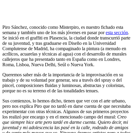
Piro Sánchez, conocido como Misterpiro, es nuestro fichado esta
semana y también uno de los más jóvenes en pasar por
esta sección
.
Se inició en el graffiti en Plasencia, la ciudad donde transcurrió parte
de su juventud, y tras graduarse en Diseño en la Universidad
Complutense de Madrid, ha compaginado la pintura (a menudo en
acrílicos, acuarelas y técnicas al agua) con el desarrollo de murales
callejeros que ha presentado tanto en España como en Londres,
Roma, Lisboa, Nueva Delhi, Seúl o Nueva York.
Queremos saber más de la importancia de la improvisación en su
trabajo y de su voluntad por generar, sea a través del spray o del
pincel, composiciones fluidas y luminosas, abstractas y coloristas,
porque no es su terreno el de las tonalidades tenues.
Sus comienzos, lo hemos dicho, tienen que ver con el arte urbano,
pero nos explica Piro que no tardó en darse cuenta de que necesitaba
experimentar con otras técnicas. Algunos de sus primeros proyectos
los realizó por encargo y en el mencionado campo del mural:
Creo
que siempre hice arte pero tardé en darme cuenta. Quiero decir, mi
juventud y mi adolescencia las pasé en la calle, rodeado de amigos
y de gente más mayor que yo. Ninguno éramos artistas pero a todos