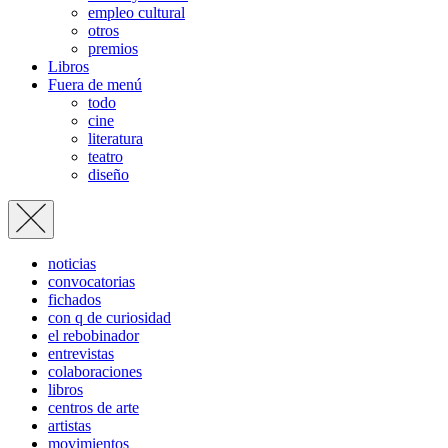
empleo cultural
otros
premios
Libros
Fuera de menú
todo
cine
literatura
teatro
diseño
noticias
convocatorias
fichados
con q de curiosidad
el rebobinador
entrevistas
colaboraciones
libros
centros de arte
artistas
movimientos