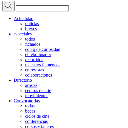
Actualidad
noticias
breves
especiales
todos
fichados
con q de curiosidad
el rebobinador
recorridos
maestros flamencos
entrevistas
colaboraciones
Directorio
artistas
centros de arte
movimientos
Convocatorias
todas
becas
ciclos de cine
conferencias
cursos y talleres