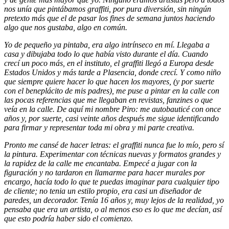
nos unía que pintábamos graffiti, por pura diversión, sin ningún
pretexto más que el de pasar los fines de semana juntos haciendo
algo que nos gustaba, algo en común.
Yo de pequeño ya pintaba, era algo intrínseco en mí. Llegaba a
casa y dibujaba todo lo que había visto durante el día. Cuando
crecí un poco más, en el instituto, el graffiti llegó a Europa desde
Estados Unidos y más tarde a Plasencia, donde crecí. Y como niño
que siempre quiere hacer lo que hacen los mayores, (y por suerte
con el beneplácito de mis padres), me puse a pintar en la calle con
las pocas referencias que me llegaban en revistas, fanzines o que
veía en la calle. De aquí mi nombre Piro: me autobauticé con once
años y, por suerte, casi veinte años después me sigue identificando
para firmar y representar toda mi obra y mi parte creativa.
Pronto me cansé de hacer letras: el graffiti nunca fue lo mío, pero sí
la pintura. Experimentar con técnicas nuevas y formatos grandes y
la rapidez de la calle me encantaba. Empecé a jugar con la
figuración y no tardaron en llamarme para hacer murales por
encargo, hacía todo lo que te puedas imaginar para cualquier tipo
de cliente; no tenia un estilo propio, era casi un diseñador de
paredes, un decorador. Tenía 16 años y, muy lejos de la realidad, yo
pensaba que era un artista, o al menos eso es lo que me decían, así
que esto podría haber sido el comienzo.