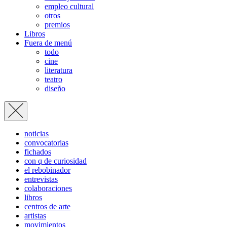
empleo cultural
otros
premios
Libros
Fuera de menú
todo
cine
literatura
teatro
diseño
noticias
convocatorias
fichados
con q de curiosidad
el rebobinador
entrevistas
colaboraciones
libros
centros de arte
artistas
movimientos