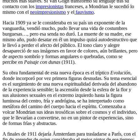
muchos más suaves. Si Van Gogh transformó su lenguaje tras su
contacto con los
impresionistas
franceses, a Mondrian le sucedió lo
mismo con el
neoimpresionismo
y el
fauvismo
.
Hacia 1909 ya se le consideraba en su país un exponente de la
vanguardia, vendió mucho, pudo llevar una vida de costumbres
burguesas…, pero esa senda no duró. La muerte de su madre, ese
mismo año, pudo desatar en él un impulso quizá autodestructivo que
le llevó a perder el afecto del público. El tono claro y alegre
desapareció de sus imágenes en favor de colores, aún brillantes, pero
de aspecto sombrío y formas angulares o quebradas, como se
percibe en
Paisaje con dunas
(1911).
Su obra fundamental de esta nueva época es el tríptico
Evolución
,
donde incorporó por vez primera figuras desnudas. Su tema esencial
es el surgimiento de una nueva espiritualidad derivada del abandono
de la experiencia sensible; la ascensión desde la esfera de la flor y
sus alusiones sexuales en el extremo izquierdo hasta la figura
luminosa del centro, fría y andrógina, se ha interpretado como
metáfora del camino del cuerpo hacia el espíritu. Comenzaba a
volcar Mondrian sus ideas teosóficas sobre el cosmos y el individuo,
que le llevarían a convertirse, no en un pintor de experiencias, sino
de formas frías y abstractas.
A finales de 1911 dejaría Ámsterdam para trasladarse a París, con el
fin de aprender de quien consideraba el mejor pintor de ese tiempo: