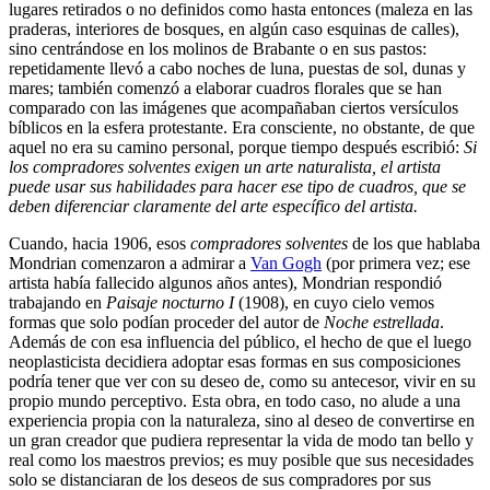
lugares retirados o no definidos como hasta entonces (maleza en las
praderas, interiores de bosques, en algún caso esquinas de calles),
sino centrándose en los molinos de Brabante o en sus pastos:
repetidamente llevó a cabo noches de luna, puestas de sol, dunas y
mares; también comenzó a elaborar cuadros florales que se han
comparado con las imágenes que acompañaban ciertos versículos
bíblicos en la esfera protestante. Era consciente, no obstante, de que
aquel no era su camino personal, porque tiempo después escribió:
Si
los compradores solventes exigen un arte naturalista, el artista
puede usar sus habilidades para hacer ese tipo de cuadros, que se
deben diferenciar claramente del arte específico del artista.
Cuando, hacia 1906, esos
compradores solventes
de los que hablaba
Mondrian comenzaron a admirar a
Van Gogh
(por primera vez; ese
artista había fallecido algunos años antes), Mondrian respondió
trabajando en
Paisaje nocturno I
(1908), en cuyo cielo vemos
formas que solo podían proceder del autor de
Noche estrellada
.
Además de con esa influencia del público, el hecho de que el luego
neoplasticista decidiera adoptar esas formas en sus composiciones
podría tener que ver con su deseo de, como su antecesor, vivir en su
propio mundo perceptivo. Esta obra, en todo caso, no alude a una
experiencia propia con la naturaleza, sino al deseo de convertirse en
un gran creador que pudiera representar la vida de modo tan bello y
real como los maestros previos; es muy posible que sus necesidades
solo se distanciaran de los deseos de sus compradores por sus