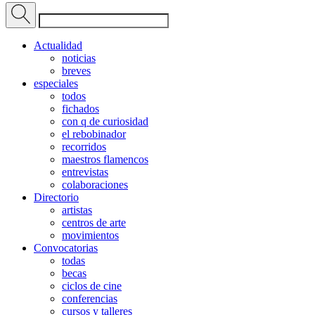
Actualidad
noticias
breves
especiales
todos
fichados
con q de curiosidad
el rebobinador
recorridos
maestros flamencos
entrevistas
colaboraciones
Directorio
artistas
centros de arte
movimientos
Convocatorias
todas
becas
ciclos de cine
conferencias
cursos y talleres