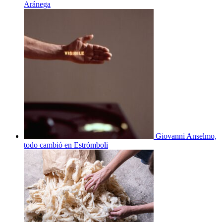
Aránega
Giovanni Anselmo,
todo cambió en Estrómboli