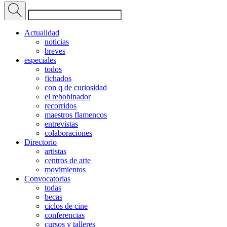
Actualidad
noticias
breves
especiales
todos
fichados
con q de curiosidad
el rebobinador
recorridos
maestros flamencos
entrevistas
colaboraciones
Directorio
artistas
centros de arte
movimientos
Convocatorias
todas
becas
ciclos de cine
conferencias
cursos y talleres