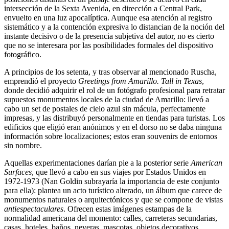
intersección de la Sexta Avenida, en dirección a Central Park,
envuelto en una luz apocalíptica. Aunque esa atención al registro
sistemático y a la contención expresiva lo distancian de la noción del
instante decisivo o de la presencia subjetiva del autor, no es cierto
que no se interesara por las posibilidades formales del dispositivo
fotográfico.
A principios de los setenta, y tras observar al mencionado Ruscha,
emprendió el proyecto
Greetings from Amarillo. Tall in Texas
,
donde decidió adquirir el rol de un fotógrafo profesional para retratar
supuestos monumentos locales de la ciudad de Amarillo: llevó a
cabo un set de postales de cielo azul sin mácula, perfectamente
impresas, y las distribuyó personalmente en tiendas para turistas. Los
edificios que eligió eran anónimos y en el dorso no se daba ninguna
información sobre localizaciones; estos eran souvenirs de entornos
sin nombre.
Aquellas experimentaciones darían pie a la posterior serie
American
Surfaces
, que llevó a cabo en sus viajes por Estados Unidos en
1972-1973 (Nan Goldin subrayaría la importancia de este conjunto
para ella): plantea un acto turístico alterado, un álbum que carece de
monumentos naturales o arquitectónicos y que se compone de vistas
antiespectaculares
. Ofrecen estas imágenes estampas de la
normalidad americana del momento: calles, carreteras secundarias,
casas, hoteles, baños, neveras, mascotas, objetos decorativos…,