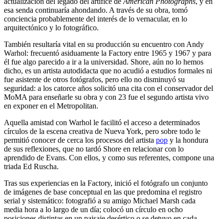
actualización del legado del artífice de
American Photographs
, y en
esa senda continuaría ahondando. A través de su obra, tomó
conciencia probablemente del interés de lo vernacular, en lo
arquitectónico y lo fotográfico.
También resultaría vital en su producción su encuentro con Andy
Warhol: frecuentó asiduamente la Factory entre 1965 y 1967 y para
él fue algo parecido a ir a la universidad. Shore, aún no lo hemos
dicho, es un artista autodidacta que no acudió a estudios formales ni
fue asistente de otros fotógrafos, pero ello no disminuyó su
seguridad: a los catorce años solicitó una cita con el conservador del
MoMA para enseñarle su obra y con 23 fue el segundo artista vivo
en exponer en el Metropolitan.
Aquella amistad con Warhol le facilitó el acceso a determinados
círculos de la escena creativa de Nueva York, pero sobre todo le
permitió conocer de cerca los procesos del artista
pop
y la hondura
de sus reflexiones, que no tardó Shore en relacionar con lo
aprendido de Evans. Con ellos, y como sus referentes, compone una
triada Ed Ruscha.
Tras sus experiencias en la Factory, inició el fotógrafo un conjunto
de imágenes de base conceptual en las que predomina el registro
serial y sistemático: fotografió a su amigo Michael Marsh cada
media hora a lo largo de un día; colocó un círculo en ocho
posiciones distintas en un paisaje desértico o se detuvo en cada