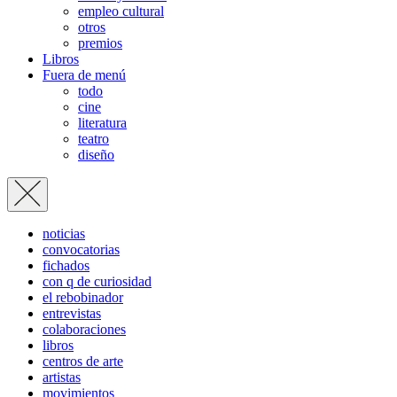
empleo cultural
otros
premios
Libros
Fuera de menú
todo
cine
literatura
teatro
diseño
noticias
convocatorias
fichados
con q de curiosidad
el rebobinador
entrevistas
colaboraciones
libros
centros de arte
artistas
movimientos