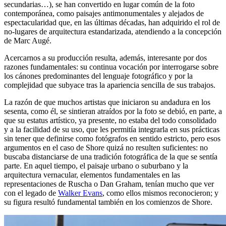
secundarias…), se han convertido en lugar común de la foto
contemporánea, como paisajes antimonumentales y alejados de
espectacularidad que, en las últimas décadas, han adquirido el rol de
no-lugares de arquitectura estandarizada, atendiendo a la concepción
de Marc Augé.
Acercarnos a su producción resulta, además, interesante por dos
razones fundamentales: su continua vocación por interrogarse sobre
los cánones predominantes del lenguaje fotográfico y por la
complejidad que subyace tras la apariencia sencilla de sus trabajos.
La razón de que muchos artistas que iniciaron su andadura en los
sesenta, como él, se sintieran atraídos por la foto se debió, en parte, a
que su estatus artístico, ya presente, no estaba del todo consolidado
y a la facilidad de su uso, que les permitía integrarla en sus prácticas
sin tener que definirse como fotógrafos en sentido estricto, pero esos
argumentos en el caso de Shore quizá no resulten suficientes: no
buscaba distanciarse de una tradición fotográfica de la que se sentía
parte. En aquel tiempo, el paisaje urbano o suburbano y la
arquitectura vernacular, elementos fundamentales en las
representaciones de Ruscha o Dan Graham, tenían mucho que ver
con el legado de
Walker Evans
, como ellos mismos reconocieron; y
su figura resultó fundamental también en los comienzos de Shore.