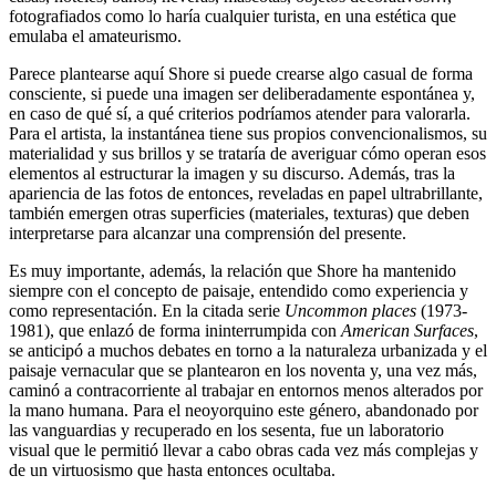
fotografiados como lo haría cualquier turista, en una estética que
emulaba el amateurismo.
Parece plantearse aquí Shore si puede crearse algo casual de forma
consciente, si puede una imagen ser deliberadamente espontánea y,
en caso de qué sí, a qué criterios podríamos atender para valorarla.
Para el artista, la instantánea tiene sus propios convencionalismos, su
materialidad y sus brillos y se trataría de averiguar cómo operan esos
elementos al estructurar la imagen y su discurso. Además, tras la
apariencia de las fotos de entonces, reveladas en papel ultrabrillante,
también emergen otras superficies (materiales, texturas) que deben
interpretarse para alcanzar una comprensión del presente.
Es muy importante, además, la relación que Shore ha mantenido
siempre con el concepto de paisaje, entendido como experiencia y
como representación. En la citada serie
Uncommon places
(1973-
1981), que enlazó de forma ininterrumpida con
American Surfaces
,
se anticipó a muchos debates en torno a la naturaleza urbanizada y el
paisaje vernacular que se plantearon en los noventa y, una vez más,
caminó a contracorriente al trabajar en entornos menos alterados por
la mano humana. Para el neoyorquino este género, abandonado por
las vanguardias y recuperado en los sesenta, fue un laboratorio
visual que le permitió llevar a cabo obras cada vez más complejas y
de un virtuosismo que hasta entonces ocultaba.