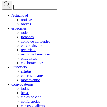
Actualidad
noticias
breves
especiales
todos
fichados
con q de curiosidad
el rebobinador
recorridos
maestros flamencos
entrevistas
colaboraciones
Directorio
artistas
centros de arte
movimientos
Convocatorias
todas
becas
ciclos de cine
conferencias
cursos y talleres