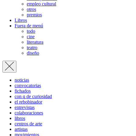
empleo cultural
otros
premios
Libros
Fuera de menú
todo
cine
literatura
teatro
diseño
noticias
convocatorias
fichados
con q de curiosidad
el rebobinador
entrevistas
colaboraciones
libros
centros de arte
artistas
movimientos