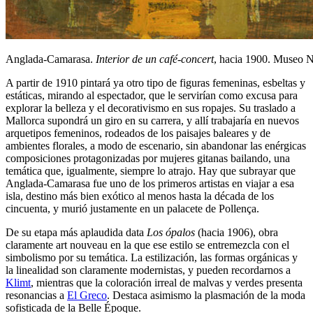
Anglada-Camarasa.
Interior de un café-concert
, hacia 1900. Museo N
A partir de 1910 pintará ya otro tipo de figuras femeninas, esbeltas y
estáticas, mirando al espectador, que le servirían como excusa para
explorar la belleza y el decorativismo en sus ropajes. Su traslado a
Mallorca supondrá un giro en su carrera, y allí trabajaría en nuevos
arquetipos femeninos, rodeados de los paisajes baleares y de
ambientes florales, a modo de escenario, sin abandonar las enérgicas
composiciones protagonizadas por mujeres gitanas bailando, una
temática que, igualmente, siempre lo atrajo. Hay que subrayar que
Anglada-Camarasa fue uno de los primeros artistas en viajar a esa
isla, destino más bien exótico al menos hasta la década de los
cincuenta, y murió justamente en un palacete de Pollença.
De su etapa más aplaudida data
Los ópalos
(hacia 1906), obra
claramente art nouveau en la que ese estilo se entremezcla con el
simbolismo por su temática. La estilización, las formas orgánicas y
la linealidad son claramente modernistas, y pueden recordarnos a
Klimt
, mientras que la coloración irreal de malvas y verdes presenta
resonancias a
El Greco
. Destaca asimismo la plasmación de la moda
sofisticada de la Belle Époque.