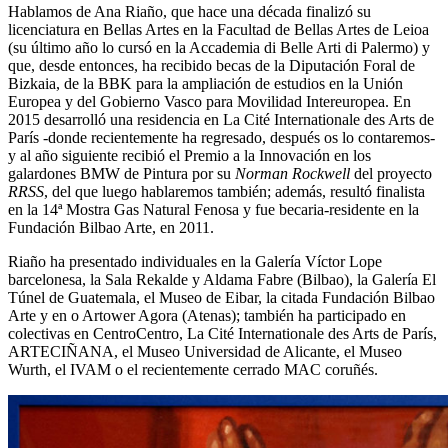
Hablamos de Ana Riaño, que hace una década finalizó su
licenciatura en Bellas Artes en la Facultad de Bellas Artes de Leioa
(su último año lo cursó en la Accademia di Belle Arti di Palermo) y
que, desde entonces, ha recibido becas de la Diputación Foral de
Bizkaia, de la BBK para la ampliación de estudios en la Unión
Europea y del Gobierno Vasco para Movilidad Intereuropea. En
2015 desarrolló una residencia en La Cité Internationale des Arts de
París -donde recientemente ha regresado, después os lo contaremos-
y al año siguiente recibió el Premio a la Innovación en los
galardones BMW de Pintura por su
Norman Rockwell
del proyecto
RRSS
, del que luego hablaremos también; además, resultó finalista
en la 14ª Mostra Gas Natural Fenosa y fue becaria-residente en la
Fundación Bilbao Arte, en 2011.
Riaño ha presentado individuales en la Galería Víctor Lope
barcelonesa, la Sala Rekalde y Aldama Fabre (Bilbao), la Galería El
Túnel de Guatemala, el Museo de Eibar, la citada Fundación Bilbao
Arte y en o Artower Agora (Atenas); también ha participado en
colectivas en CentroCentro, La Cité Internationale des Arts de París,
ARTECIÑANA, el Museo Universidad de Alicante, el Museo
Wurth, el IVAM o el recientemente cerrado MAC coruñés.