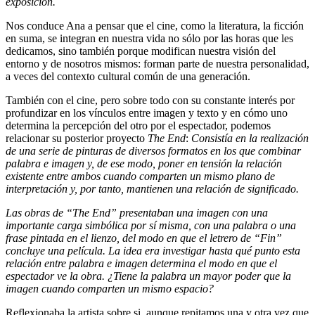
exposición.
Nos conduce Ana a pensar que el cine, como la literatura, la ficción
en suma, se integran en nuestra vida no sólo por las horas que les
dedicamos, sino también porque modifican nuestra visión del
entorno y de nosotros mismos: forman parte de nuestra personalidad,
a veces del contexto cultural común de una generación.
También con el cine, pero sobre todo con su constante interés por
profundizar en los vínculos entre imagen y texto y en cómo uno
determina la percepción del otro por el espectador, podemos
relacionar su posterior proyecto
The End
:
Consistía en la realización
de una serie de pinturas de diversos formatos en los que combinar
palabra e imagen y, de ese modo, poner en tensión la relación
existente entre ambos cuando comparten un mismo plano de
interpretación y, por tanto, mantienen una relación de significado.
Las obras de “The End” presentaban una imagen con una
importante carga simbólica por sí misma, con una palabra o una
frase pintada en el lienzo, del modo en que el letrero de “Fin”
concluye una película.
La idea era investigar hasta qué punto esta
relación entre palabra e imagen determina el modo en que el
espectador ve la obra. ¿Tiene la palabra un mayor poder que la
imagen cuando comparten un mismo espacio?
Reflexionaba la artista sobre si, aunque repitamos una y otra vez que