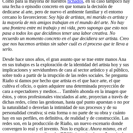
Como para la mayoría de nuestros
fichados
, en su caso tampoco hay
una fecha o episodio concreto en que tomara la decisión de
dedicarse al arte, pero de nuevo el ambiente familiar y el entorno
cercano lo favorecieron:
Soy hija de artistas, mi marido es artista y
la mayoría de mis amigos trabajan en el mundo del arte. No hay
una frontera entre mi trabajo y mi vida, pero supongo que esto nos
pasa a todos los que decidimos tener una labor creativa. No
recuerdo un momento concreto en el que decidiera ser artista. Creo
que nos hacemos artistas sin saber cuál es el proceso que te lleva a
serlo.
Desde hace unos años, el gran asunto que se trae entre manos Ana
en sus trabajos es la exploración de la identidad del artista hoy y sus
implicaciones y servidumbres de cara al sector artístico y al público,
sobre todo a partir de la irrupción de las redes sociales. Se pregunta
Riaño si damos por hecho que artista es el que hace arte, el que
cultiva el oficio, o quien adquiere una determinada proyección de
cara a espectadores y medios… También ahonda en la imagen que
éstos, y otros profesionales vinculados al arte, proyectan a través de
dichas redes, cómo las gestionan, hasta qué punto apuestan o no por
la naturalidad o desvelan la intimidad de sus procesos y de su
personalidad creativa; si esta forma o no parte de su obra y cuánto
hay en sus perfiles, en definitiva, de realidad y de construcción. Las
redes son, en la producción de Riaño, un nuevo escenario donde
convergen lo real y el invento. Nos lo explica:
Ahora mismo, en el