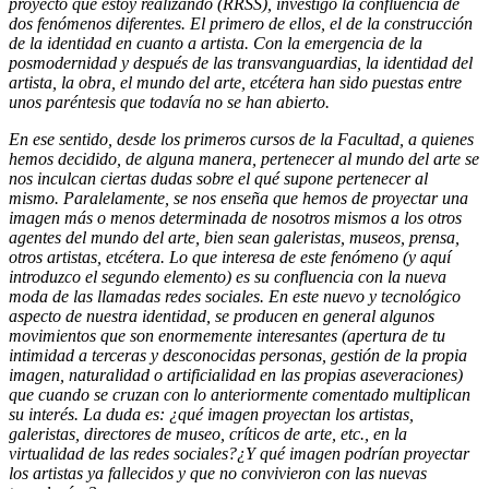
proyecto que estoy realizando (RRSS), investigo la confluencia de
dos fenómenos diferentes. El primero de ellos, el de la construcción
de la identidad en cuanto a artista. Con la emergencia de la
posmodernidad y después de las transvanguardias, la identidad del
artista, la obra, el mundo del arte, etcétera han sido puestas entre
unos paréntesis que todavía no se han abierto.
En ese sentido, desde los primeros cursos de la Facultad, a quienes
hemos decidido, de alguna manera, pertenecer al mundo del arte se
nos inculcan ciertas dudas sobre el qué supone pertenecer al
mismo. Paralelamente, se nos enseña que hemos de proyectar una
imagen más o menos determinada de nosotros mismos a los otros
agentes del mundo del arte, bien sean galeristas, museos, prensa,
otros artistas, etcétera. Lo que interesa de este fenómeno (y aquí
introduzco el segundo elemento) es su confluencia con la nueva
moda de las llamadas redes sociales. En este nuevo y tecnológico
aspecto de nuestra identidad, se producen en general algunos
movimientos que son enormemente interesantes (apertura de tu
intimidad a terceras y desconocidas personas, gestión de la propia
imagen, naturalidad o artificialidad en las propias aseveraciones)
que cuando se cruzan con lo anteriormente comentado multiplican
su interés. La duda es: ¿qué imagen proyectan los artistas,
galeristas, directores de museo, críticos de arte, etc., en la
virtualidad de las redes sociales?¿Y qué imagen podrían proyectar
los artistas ya fallecidos y que no convivieron con las nuevas