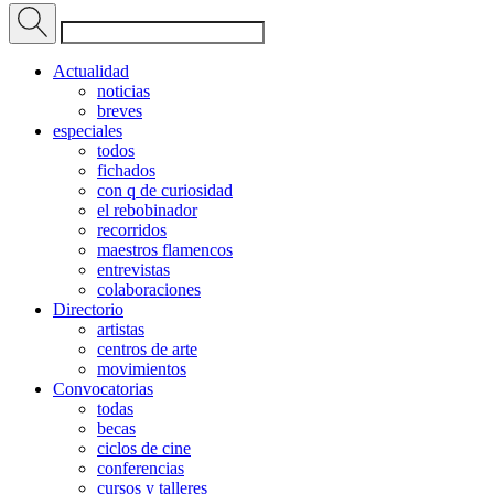
Actualidad
noticias
breves
especiales
todos
fichados
con q de curiosidad
el rebobinador
recorridos
maestros flamencos
entrevistas
colaboraciones
Directorio
artistas
centros de arte
movimientos
Convocatorias
todas
becas
ciclos de cine
conferencias
cursos y talleres