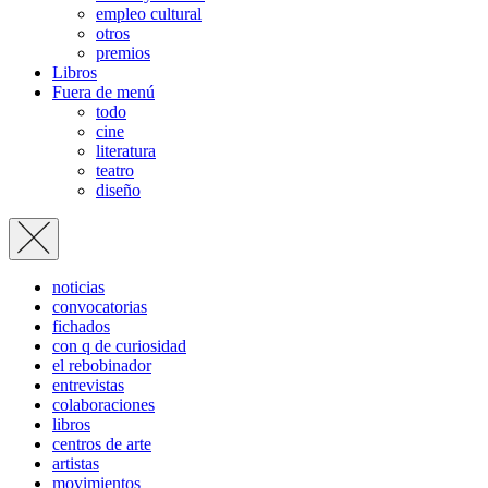
empleo cultural
otros
premios
Libros
Fuera de menú
todo
cine
literatura
teatro
diseño
noticias
convocatorias
fichados
con q de curiosidad
el rebobinador
entrevistas
colaboraciones
libros
centros de arte
artistas
movimientos