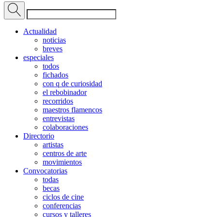
Actualidad
noticias
breves
especiales
todos
fichados
con q de curiosidad
el rebobinador
recorridos
maestros flamencos
entrevistas
colaboraciones
Directorio
artistas
centros de arte
movimientos
Convocatorias
todas
becas
ciclos de cine
conferencias
cursos y talleres