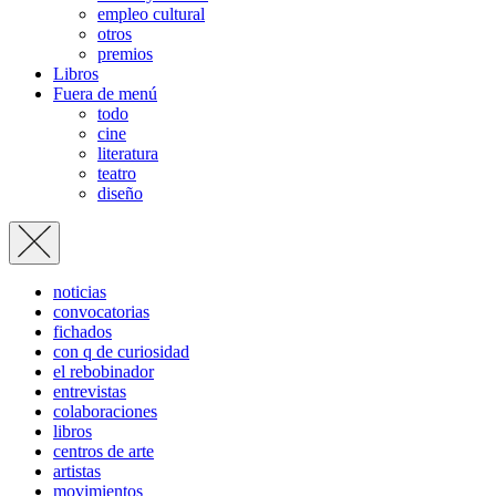
empleo cultural
otros
premios
Libros
Fuera de menú
todo
cine
literatura
teatro
diseño
noticias
convocatorias
fichados
con q de curiosidad
el rebobinador
entrevistas
colaboraciones
libros
centros de arte
artistas
movimientos