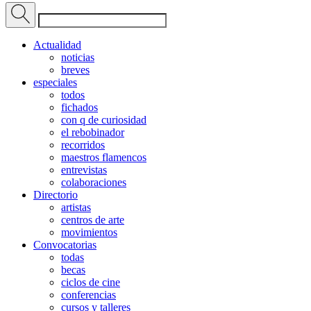
Actualidad
noticias
breves
especiales
todos
fichados
con q de curiosidad
el rebobinador
recorridos
maestros flamencos
entrevistas
colaboraciones
Directorio
artistas
centros de arte
movimientos
Convocatorias
todas
becas
ciclos de cine
conferencias
cursos y talleres