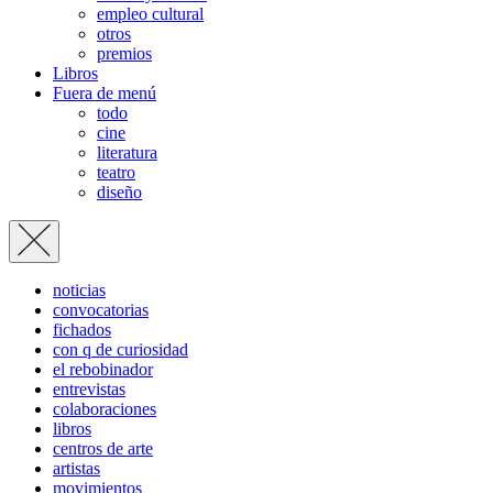
empleo cultural
otros
premios
Libros
Fuera de menú
todo
cine
literatura
teatro
diseño
noticias
convocatorias
fichados
con q de curiosidad
el rebobinador
entrevistas
colaboraciones
libros
centros de arte
artistas
movimientos