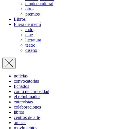
empleo cultural
otros
premios
Libros
Fuera de menú
todo
cine
literatura
teatro
diseño
noticias
convocatorias
fichados
con q de curiosidad
el rebobinador
entrevistas
colaboraciones
libros
centros de arte
artistas
movimientos