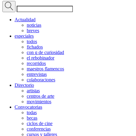
Actualidad
noticias
breves
especiales
todos
fichados
con q de curiosidad
el rebobinador
recorridos
maestros flamencos
entrevistas
colaboraciones
Directorio
artistas
centros de arte
movimientos
Convocatorias
todas
becas
ciclos de cine
conferencias
cursos y talleres