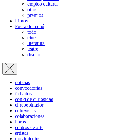
empleo cultural
otros
premios
Libros
Fuera de menú
todo
cine
literatura
teatro
diseño
noticias
convocatorias
fichados
con q de curiosidad
el rebobinador
entrevistas
colaboraciones
libros
centros de arte
artistas
movimientos