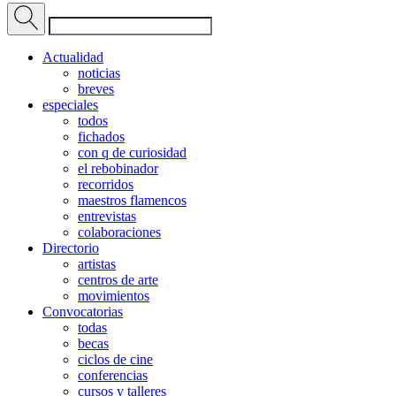
Actualidad
noticias
breves
especiales
todos
fichados
con q de curiosidad
el rebobinador
recorridos
maestros flamencos
entrevistas
colaboraciones
Directorio
artistas
centros de arte
movimientos
Convocatorias
todas
becas
ciclos de cine
conferencias
cursos y talleres