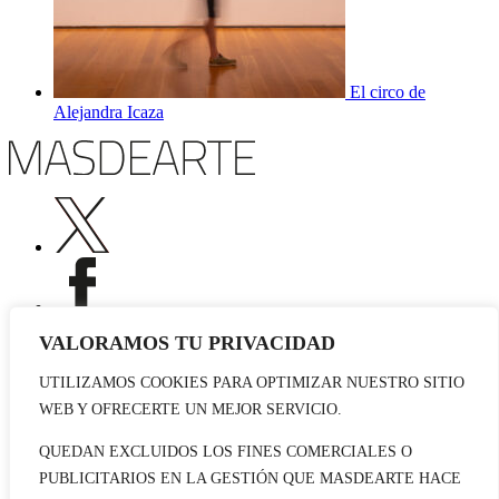
El circo de
Alejandra Icaza
VALORAMOS TU PRIVACIDAD
UTILIZAMOS COOKIES PARA OPTIMIZAR NUESTRO SITIO
Publicidad
WEB Y OFRECERTE UN MEJOR SERVICIO.
Staff
Contacto
QUEDAN EXCLUIDOS LOS FINES COMERCIALES O
PUBLICITARIOS EN LA GESTIÓN QUE MASDEARTE HACE
© 2026 masdearte. Información de exposiciones, museos y artistas