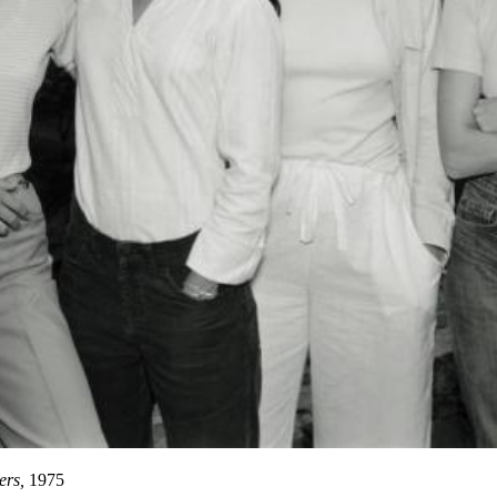
ers,
1975