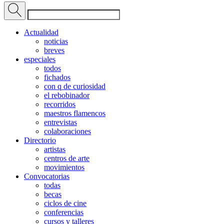
Actualidad
noticias
breves
especiales
todos
fichados
con q de curiosidad
el rebobinador
recorridos
maestros flamencos
entrevistas
colaboraciones
Directorio
artistas
centros de arte
movimientos
Convocatorias
todas
becas
ciclos de cine
conferencias
cursos y talleres