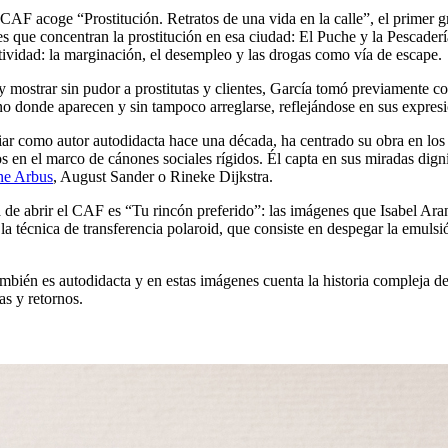
CAF acoge “Prostitución. Retratos de una vida en la calle”, el primer
s que concentran la prostitución en esa ciudad: El Puche y la Pescaderí
tividad: la marginación, el desempleo y las drogas como vía de escape.
 y mostrar sin pudor a prostitutas y clientes, García tomó previamente c
no donde aparecen y sin tampoco arreglarse, reflejándose en sus expresi
ar como autor autodidacta hace una década, ha centrado su obra en los 
os en el marco de cánones sociales rígidos. Él capta en sus miradas dig
ne Arbus
, August Sander o Rineke Dijkstra.
 de abrir el CAF es “Tu rincón preferido”: las imágenes que Isabel Ara
s la técnica de transferencia polaroid, que consiste en despegar la emulsi
ién es autodidacta y en estas imágenes cuenta la historia compleja d
as y retornos.