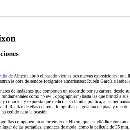
ixon
ciones
afía
de Almería abrió el pasado viernes tres nuevas exposiciones: una
estran la obra de sendos fotógrafos almerienses: Rubén García e Isabel
ares de imágenes que componen un recorrido por su carrera, desde sus se
 fundamentales como “New Topographier”) hasta las que brindó a sus h
uy conocida y expuesta que dedicó a su familia política, a las herman
ad. Realizó de ellas cuarenta fotografías en gelatina de plata y una de 
a cedido para la ocasión.
ografías componen un autorretrato de Nixon, que estudió literatura amer
n lugar de las portátiles, entonces de moda, como la película de 35 mm. 