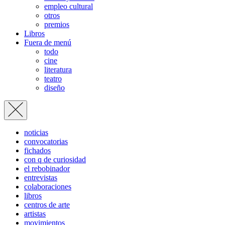
empleo cultural
otros
premios
Libros
Fuera de menú
todo
cine
literatura
teatro
diseño
noticias
convocatorias
fichados
con q de curiosidad
el rebobinador
entrevistas
colaboraciones
libros
centros de arte
artistas
movimientos