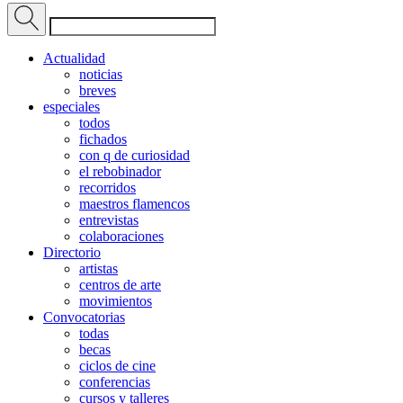
Actualidad
noticias
breves
especiales
todos
fichados
con q de curiosidad
el rebobinador
recorridos
maestros flamencos
entrevistas
colaboraciones
Directorio
artistas
centros de arte
movimientos
Convocatorias
todas
becas
ciclos de cine
conferencias
cursos y talleres