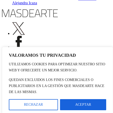
Alejandra Icaza
VALORAMOS TU PRIVACIDAD
UTILIZAMOS COOKIES PARA OPTIMIZAR NUESTRO SITIO
Publicidad
WEB Y OFRECERTE UN MEJOR SERVICIO.
Staff
Contacto
QUEDAN EXCLUIDOS LOS FINES COMERCIALES O
PUBLICITARIOS EN LA GESTIÓN QUE MASDEARTE HACE
© 2026 masdearte. Información de exposiciones, museos y artistas
DE LAS MISMAS.
Aviso legal
Política de cookies
Política de Privacidad
RECHAZAR
ACEPTAR
Datos sociales