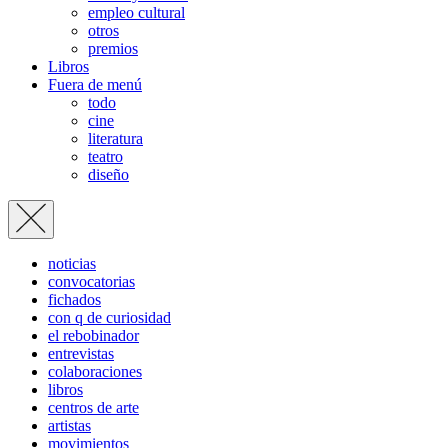
empleo cultural
otros
premios
Libros
Fuera de menú
todo
cine
literatura
teatro
diseño
noticias
convocatorias
fichados
con q de curiosidad
el rebobinador
entrevistas
colaboraciones
libros
centros de arte
artistas
movimientos