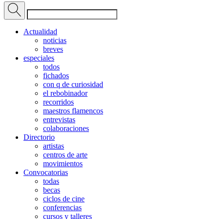
Actualidad
noticias
breves
especiales
todos
fichados
con q de curiosidad
el rebobinador
recorridos
maestros flamencos
entrevistas
colaboraciones
Directorio
artistas
centros de arte
movimientos
Convocatorias
todas
becas
ciclos de cine
conferencias
cursos y talleres