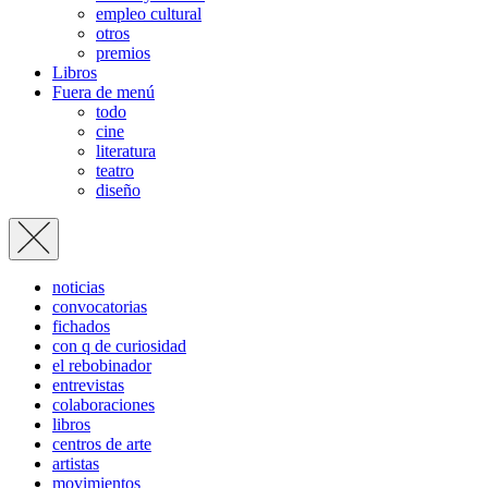
empleo cultural
otros
premios
Libros
Fuera de menú
todo
cine
literatura
teatro
diseño
noticias
convocatorias
fichados
con q de curiosidad
el rebobinador
entrevistas
colaboraciones
libros
centros de arte
artistas
movimientos