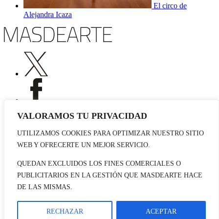
El circo de
Alejandra Icaza
VALORAMOS TU PRIVACIDAD
UTILIZAMOS COOKIES PARA OPTIMIZAR NUESTRO SITIO
Publicidad
WEB Y OFRECERTE UN MEJOR SERVICIO.
Staff
Contacto
QUEDAN EXCLUIDOS LOS FINES COMERCIALES O
PUBLICITARIOS EN LA GESTIÓN QUE MASDEARTE HACE
© 2026 masdearte. Información de exposiciones, museos y artistas
DE LAS MISMAS.
Aviso legal
Política de cookies
Política de Privacidad
RECHAZAR
ACEPTAR