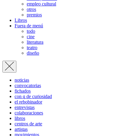
empleo cultural
otros
premios
Libros
Fuera de menú
todo
cine
literatura
teatro
diseño
noticias
convocatorias
fichados
con q de curiosidad
el rebobinador
entrevistas
colaboraciones
libros
centros de arte
artistas
movimientos