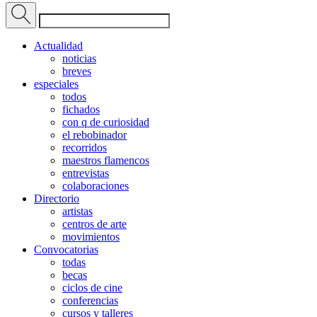
Actualidad
noticias
breves
especiales
todos
fichados
con q de curiosidad
el rebobinador
recorridos
maestros flamencos
entrevistas
colaboraciones
Directorio
artistas
centros de arte
movimientos
Convocatorias
todas
becas
ciclos de cine
conferencias
cursos y talleres