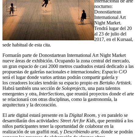
internacional de arte
nocturno:
Donostiartean
International Art
Night Market.
Tendrá lugar del 20
al 23 de julio del
2017, en el Kursaal,
sede habitual de esta cita.
Formarán parte de Donostiartean International Art Night Market
nueve áreas de exhibición. Ocupando la zona central del mercado,
un gran espacio de casi 2000 metros cuadrados estará dedicado a las
propuestas de galerías nacionales e internacionales;
Espacio C/O
será el lugar donde varios artistas podrán compartir galería y
los creadores locales tendrán su espacio propio en
Bertako Artistek
.
Habrá también una sección de
Soloprojects
, una para talentos
emergentes y otra,
InterSections
, que reunirá proyectos donde el arte
se relacionará con otras disciplinas, como la gastronomía, la
arquitectura y la decoración.
El arte digital estará presente en la
Digital Room
, y en paralelo se
desarrollarán dos actividades:
Street Art for Kids
, que permitirá a los
niños participantes tener la oportunidad de colaborar en la
realización de un grafﬁti real, y
Describiendo arte
, donde se podrán