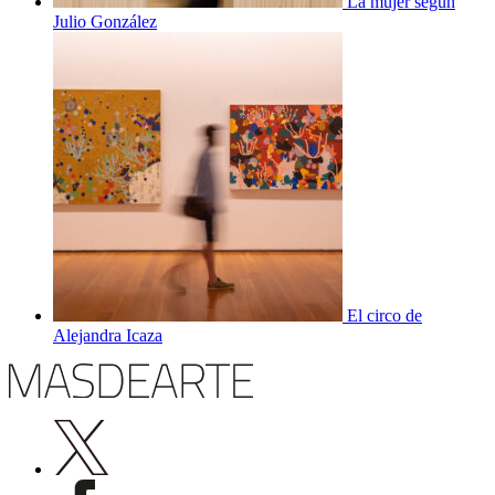
La mujer según
Julio González
El circo de
Alejandra Icaza