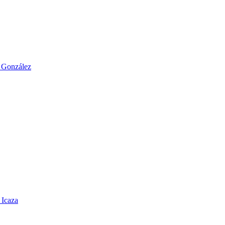
o González
 Icaza