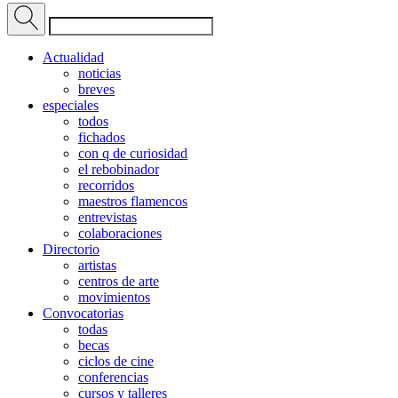
Actualidad
noticias
breves
especiales
todos
fichados
con q de curiosidad
el rebobinador
recorridos
maestros flamencos
entrevistas
colaboraciones
Directorio
artistas
centros de arte
movimientos
Convocatorias
todas
becas
ciclos de cine
conferencias
cursos y talleres