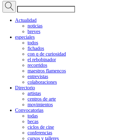
Actualidad
noticias
breves
especiales
todos
fichados
con q de curiosidad
el rebobinador
recorridos
maestros flamencos
entrevistas
colaboraciones
Directorio
artistas
centros de arte
movimientos
Convocatorias
todas
becas
ciclos de cine
conferencias
cursos y talleres