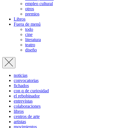
empleo cultural
otros
premios
Libros
Fuera de menú
todo
cine
literatura
teatro
diseño
noticias
convocatorias
fichados
con q de curiosidad
el rebobinador
entrevistas
colaboraciones
libros
centros de arte
artistas
movimientos