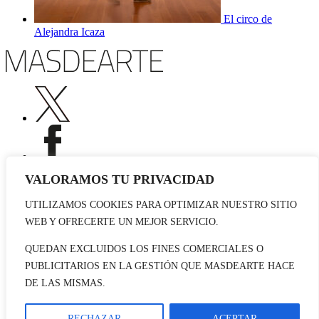
El circo de
Alejandra Icaza
VALORAMOS TU PRIVACIDAD
UTILIZAMOS COOKIES PARA OPTIMIZAR NUESTRO SITIO
Publicidad
WEB Y OFRECERTE UN MEJOR SERVICIO.
Staff
Contacto
QUEDAN EXCLUIDOS LOS FINES COMERCIALES O
PUBLICITARIOS EN LA GESTIÓN QUE MASDEARTE HACE
© 2026 masdearte. Información de exposiciones, museos y artistas
DE LAS MISMAS.
Aviso legal
Política de cookies
Política de Privacidad
RECHAZAR
ACEPTAR