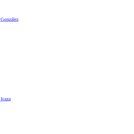
o González
 Icaza