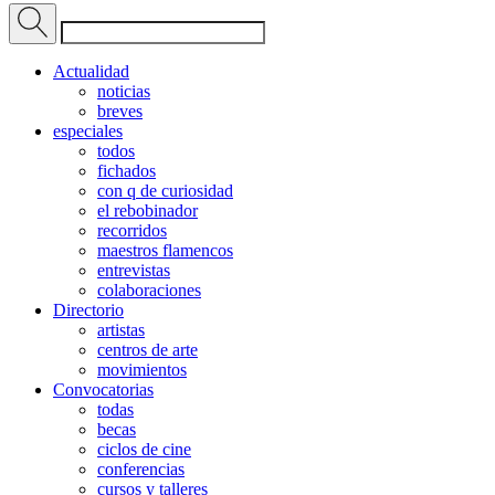
Actualidad
noticias
breves
especiales
todos
fichados
con q de curiosidad
el rebobinador
recorridos
maestros flamencos
entrevistas
colaboraciones
Directorio
artistas
centros de arte
movimientos
Convocatorias
todas
becas
ciclos de cine
conferencias
cursos y talleres