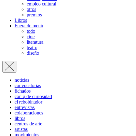
empleo cultural
otros
premios
Libros
Fuera de menú
todo
cine
literatura
teatro
diseño
noticias
convocatorias
fichados
con q de curiosidad
el rebobinador
entrevistas
colaboraciones
libros
centros de arte
artistas
movimientos