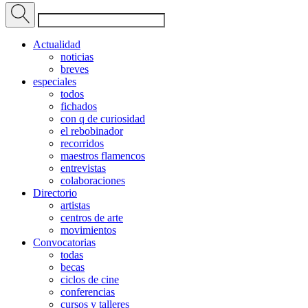
Actualidad
noticias
breves
especiales
todos
fichados
con q de curiosidad
el rebobinador
recorridos
maestros flamencos
entrevistas
colaboraciones
Directorio
artistas
centros de arte
movimientos
Convocatorias
todas
becas
ciclos de cine
conferencias
cursos y talleres