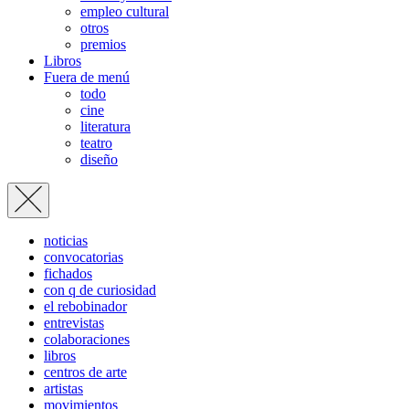
empleo cultural
otros
premios
Libros
Fuera de menú
todo
cine
literatura
teatro
diseño
noticias
convocatorias
fichados
con q de curiosidad
el rebobinador
entrevistas
colaboraciones
libros
centros de arte
artistas
movimientos