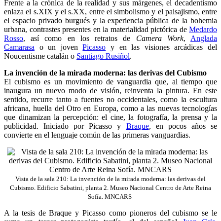
Frente a la crónica de la realidad y sus márgenes, el decadentismo
enlaza el s.XIX y el s.XX, entre el simbolismo y el paisajismo, entre
el espacio privado burgués y la experiencia pública de la bohemia
urbana, contrastes presentes en la materialidad pictórica de
Medardo
Rosso
, así como en los retratos de
Camera Work
,
Anglada
Camarasa
o un joven
Picasso
y en las visiones arcádicas del
Noucentisme catalán
o
Santiago Rusiñol
.
La invención de la mirada moderna: las derivas del Cubismo
El
cubismo
es un movimiento de vanguardia que, al tiempo que
inaugura un nuevo modo de visión, reinventa la pintura. En este
sentido, recurre tanto a fuentes no occidentales, como la escultura
africana, huella del Otro en Europa, como a las nuevas tecnologías
que dinamizan la percepción: el cine, la fotografía, la prensa y la
publicidad. Iniciado por Picasso y
Braque
, en pocos años se
convierte en el lenguaje común de las primeras vanguardias.
Vista de la sala 210: La invención de la mirada moderna: las derivas del
Cubismo. Edificio Sabatini, planta 2. Museo Nacional Centro de Arte Reina
Sofía. MNCARS
A la tesis de Braque y Picasso como pioneros del cubismo se le