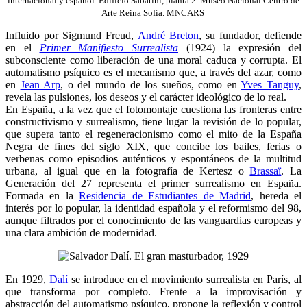
internacional y español. Edificio Sabatini, planta 2. Museo Nacional Centro de
Arte Reina Sofía. MNCARS
Influido por Sigmund Freud,
André Breton
, su fundador, defiende
en el
Primer Manifiesto Surrealista
(1924) la expresión del
subconsciente como liberación de una moral caduca y corrupta. El
automatismo psíquico es el mecanismo que, a través del azar, como
en
Jean Arp
, o del mundo de los sueños, como en
Yves Tanguy
,
revela las pulsiones, los deseos y el carácter ideológico de lo real.
En España, a la vez que el fotomontaje cuestiona las fronteras entre
constructivismo
y
surrealismo
, tiene lugar la revisión de lo popular,
que supera tanto el regeneracionismo como el mito de la España
Negra de fines del siglo XIX, que concibe los bailes, ferias o
verbenas como episodios auténticos y espontáneos de la multitud
urbana, al igual que en la fotografía de Kertesz o
Brassaï
. La
Generación del 27 representa el primer surrealismo en España.
Formada en la
Residencia de Estudiantes de Madrid
, hereda el
interés por lo popular, la identidad española y el reformismo del 98,
aunque filtrados por el conocimiento de las vanguardias europeas y
una clara ambición de modernidad.
En 1929,
Dalí
se introduce en el movimiento surrealista en París, al
que transforma por completo. Frente a la improvisación y
abstracción del automatismo psíquico, propone la reflexión y control