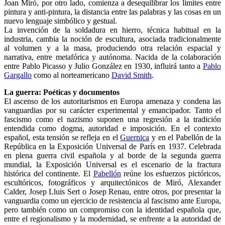
Joan Miró, por otro lado, comienza a desequilibrar los límites entre
pintura y anti-pintura, la distancia entre las palabras y las cosas en un
nuevo lenguaje simbólico y gestual.
La invención de la soldadura en hierro, técnica habitual en la
industria, cambia la noción de escultura, asociada tradicionalmente
al volumen y a la masa, produciendo otra relación espacial y
narrativa, entre metafórica y autónoma. Nacida de la colaboración
entre Pablo Picasso y Julio González en 1930, influirá tanto a
Pablo
Gargallo
como al norteamericano
David Smith
.
La guerra: Poéticas y documentos
El ascenso de los autoritarismos en Europa amenaza y condena las
vanguardias por su carácter experimental y emancipador. Tanto el
fascismo como el nazismo suponen una regresión a la tradición
entendida como dogma, autoridad e imposición. En el contexto
español, esta tensión se refleja en el
Guernica
y en el Pabellón de la
República en la Exposición Universal de París en 1937. Celebrada
en plena guerra civil española y al borde de la segunda guerra
mundial, la Exposición Universal es el escenario de la fractura
histórica del continente. El
Pabellón
reúne los esfuerzos pictóricos,
escultóricos, fotográficos y arquitectónicos de Miró, Alexander
Calder, Josep Lluis Sert o Josep Renau, entre otros, por presentar la
vanguardia como un ejercicio de resistencia al fascismo ante Europa,
pero también como un compromiso con la identidad española que,
entre el regionalismo y la modernidad, se enfrente a la autoridad de