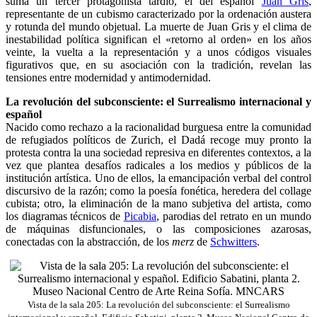
suma un tercer protagonista tardío, el del español
Juan Gris
,
representante de un cubismo caracterizado por la ordenación austera
y rotunda del mundo objetual. La muerte de Juan Gris y el clima de
inestabilidad política significan el «retorno al orden» en los años
veinte, la vuelta a la representación y a unos códigos visuales
figurativos que, en su asociación con la tradición, revelan las
tensiones entre modernidad y antimodernidad.
La revolución del subconsciente: el Surrealismo internacional y
español
Nacido como rechazo a la racionalidad burguesa entre la comunidad
de refugiados políticos de Zurich, el
Dadá
recoge muy pronto la
protesta contra la una sociedad represiva en diferentes contextos, a la
vez que plantea desafíos radicales a los medios y públicos de la
institución artística. Uno de ellos, la emancipación verbal del control
discursivo de la razón; como la poesía fonética, heredera del collage
cubista; otro, la eliminación de la mano subjetiva del artista, como
los diagramas técnicos de
Picabia
, parodias del retrato en un mundo
de máquinas disfuncionales, o las composiciones azarosas,
conectadas con la abstracción, de los
merz
de
Schwitters
.
Vista de la sala 205: La revolución del subconsciente: el Surrealismo