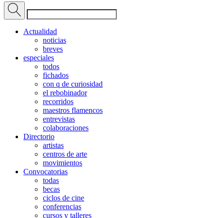
Actualidad
noticias
breves
especiales
todos
fichados
con q de curiosidad
el rebobinador
recorridos
maestros flamencos
entrevistas
colaboraciones
Directorio
artistas
centros de arte
movimientos
Convocatorias
todas
becas
ciclos de cine
conferencias
cursos y talleres