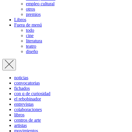
empleo cultural
otros
premios
Libros
Fuera de menú
todo
cine
literatura
teatro
diseño
noticias
convocatorias
fichados
con q de curiosidad
el rebobinador
entrevistas
colaboraciones
libros
centros de arte
artistas
movimientos