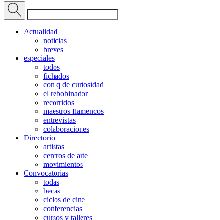
Actualidad
noticias
breves
especiales
todos
fichados
con q de curiosidad
el rebobinador
recorridos
maestros flamencos
entrevistas
colaboraciones
Directorio
artistas
centros de arte
movimientos
Convocatorias
todas
becas
ciclos de cine
conferencias
cursos y talleres