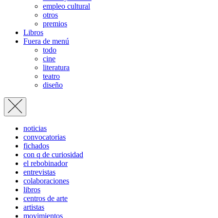
empleo cultural
otros
premios
Libros
Fuera de menú
todo
cine
literatura
teatro
diseño
noticias
convocatorias
fichados
con q de curiosidad
el rebobinador
entrevistas
colaboraciones
libros
centros de arte
artistas
movimientos