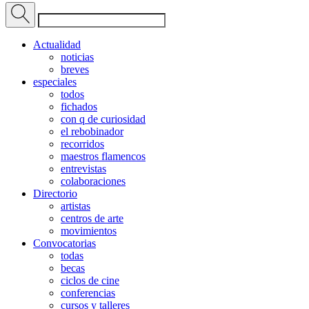
Actualidad
noticias
breves
especiales
todos
fichados
con q de curiosidad
el rebobinador
recorridos
maestros flamencos
entrevistas
colaboraciones
Directorio
artistas
centros de arte
movimientos
Convocatorias
todas
becas
ciclos de cine
conferencias
cursos y talleres