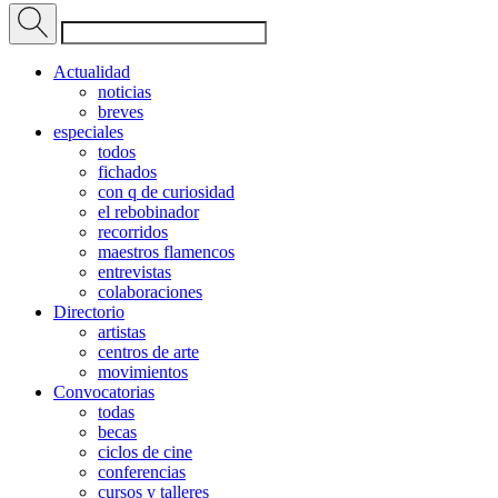
Actualidad
noticias
breves
especiales
todos
fichados
con q de curiosidad
el rebobinador
recorridos
maestros flamencos
entrevistas
colaboraciones
Directorio
artistas
centros de arte
movimientos
Convocatorias
todas
becas
ciclos de cine
conferencias
cursos y talleres