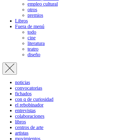
empleo cultural
otros
premios
Libros
Fuera de menú
todo
cine
literatura
teatro
diseño
noticias
convocatorias
fichados
con q de curiosidad
el rebobinador
entrevistas
colaboraciones
libros
centros de arte
artistas
movimientos