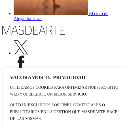
El circo de
Alejandra Icaza
VALORAMOS TU PRIVACIDAD
UTILIZAMOS COOKIES PARA OPTIMIZAR NUESTRO SITIO
Publicidad
WEB Y OFRECERTE UN MEJOR SERVICIO.
Staff
Contacto
QUEDAN EXCLUIDOS LOS FINES COMERCIALES O
PUBLICITARIOS EN LA GESTIÓN QUE MASDEARTE HACE
© 2026 masdearte. Información de exposiciones, museos y artistas
DE LAS MISMAS.
Aviso legal