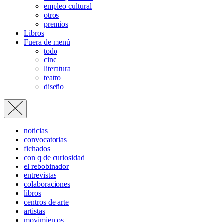
empleo cultural
otros
premios
Libros
Fuera de menú
todo
cine
literatura
teatro
diseño
noticias
convocatorias
fichados
con q de curiosidad
el rebobinador
entrevistas
colaboraciones
libros
centros de arte
artistas
movimientos