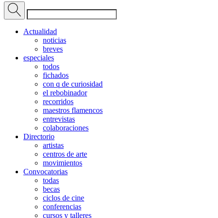
Actualidad
noticias
breves
especiales
todos
fichados
con q de curiosidad
el rebobinador
recorridos
maestros flamencos
entrevistas
colaboraciones
Directorio
artistas
centros de arte
movimientos
Convocatorias
todas
becas
ciclos de cine
conferencias
cursos y talleres