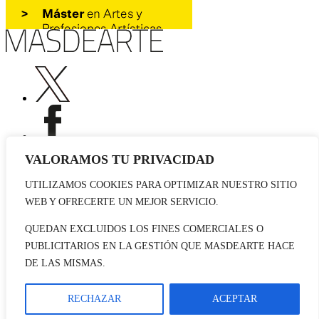
VALORAMOS TU PRIVACIDAD
UTILIZAMOS COOKIES PARA OPTIMIZAR NUESTRO SITIO
Publicidad
WEB Y OFRECERTE UN MEJOR SERVICIO.
Staff
Contacto
QUEDAN EXCLUIDOS LOS FINES COMERCIALES O
PUBLICITARIOS EN LA GESTIÓN QUE MASDEARTE HACE
© 2026 masdearte. Información de exposiciones, museos y artistas
DE LAS MISMAS.
Aviso legal
Política de cookies
Política de Privacidad
RECHAZAR
ACEPTAR
Datos sociales