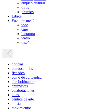
empleo cultural
otros
premios
Libros
Fuera de menú
todo
cine
literatura
teatro
diseño
noticias
convocatorias
fichados
con q de curiosidad
el rebobinador
entrevistas
colaboraciones
libros
centros de arte
artistas
movimientos