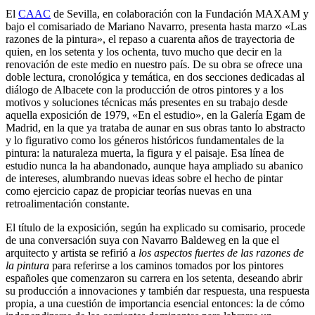
El
CAAC
de Sevilla, en colaboración con la Fundación MAXAM y
bajo el comisariado de Mariano Navarro, presenta hasta marzo «Las
razones de la pintura», el repaso a cuarenta años de trayectoria de
quien, en los setenta y los ochenta, tuvo mucho que decir en la
renovación de este medio en nuestro país. De su obra se ofrece una
doble lectura, cronológica y temática, en dos secciones dedicadas al
diálogo de Albacete con la producción de otros pintores y a los
motivos y soluciones técnicas más presentes en su trabajo desde
aquella exposición de 1979, «En el estudio», en la Galería Egam de
Madrid, en la que ya trataba de aunar en sus obras tanto lo abstracto
y lo figurativo como los géneros históricos fundamentales de la
pintura: la naturaleza muerta, la figura y el paisaje. Esa línea de
estudio nunca la ha abandonado, aunque haya ampliado su abanico
de intereses, alumbrando nuevas ideas sobre el hecho de pintar
como ejercicio capaz de propiciar teorías nuevas en una
retroalimentación constante.
El título de la exposición, según ha explicado su comisario, procede
de una conversación suya con Navarro Baldeweg en la que el
arquitecto y artista se refirió a
los aspectos fuertes de las razones de
la pintura
para referirse a los caminos tomados por los pintores
españoles que comenzaron su carrera en los setenta, deseando abrir
su producción a innovaciones y también dar respuesta, una respuesta
propia, a una cuestión de importancia esencial entonces: la de cómo