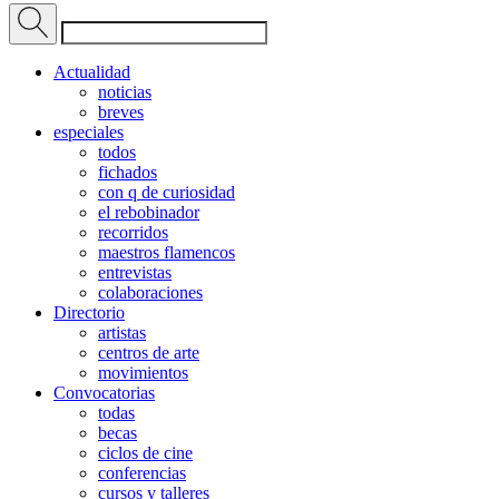
Actualidad
noticias
breves
especiales
todos
fichados
con q de curiosidad
el rebobinador
recorridos
maestros flamencos
entrevistas
colaboraciones
Directorio
artistas
centros de arte
movimientos
Convocatorias
todas
becas
ciclos de cine
conferencias
cursos y talleres