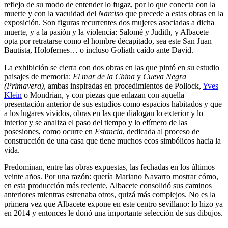
reflejo de su modo de entender lo fugaz, por lo que conecta con la
muerte y con la vacuidad del
Narciso
que precede a estas obras en la
exposición. Son figuras recurrentes dos mujeres asociadas a dicha
muerte, y a la pasión y la violencia: Salomé y Judith, y Albacete
opta por retratarse como el hombre decapitado, sea este San Juan
Bautista, Holofernes… o incluso Goliath caído ante David.
La exhibición se cierra con dos obras en las que pintó en su estudio
paisajes de memoria:
El mar de la China
y
Cueva Negra
(Primavera)
, ambas inspiradas en procedimientos de Pollock,
Yves
Klein
o Mondrian, y con piezas que enlazan con aquella
presentación anterior de sus estudios como espacios habitados y que
a los lugares vividos, obras en las que dialogan lo exterior y lo
interior y se analiza el paso del tiempo y lo efímero de las
posesiones, como ocurre en
Estancia
, dedicada al proceso de
construcción de una casa que tiene muchos ecos simbólicos hacia la
vida.
Predominan, entre las obras expuestas, las fechadas en los últimos
veinte años. Por una razón: quería Mariano Navarro mostrar cómo,
en esta producción más reciente, Albacete consolidó sus caminos
anteriores mientras estrenaba otros, quizá más complejos. No es la
primera vez que Albacete expone en este centro sevillano: lo hizo ya
en 2014 y entonces le donó una importante selección de sus dibujos.