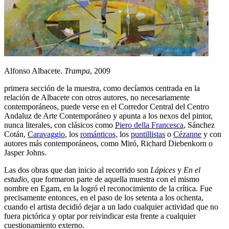
Alfonso Albacete.
Trampa
, 2009
primera sección de la muestra, como decíamos centrada en la
relación de Albacete con otros autores, no necesariamente
contemporáneos, puede verse en el Corredor Central del Centro
Andaluz de Arte Contemporáneo y apunta a los nexos del pintor,
nunca literales, con clásicos como
Piero della Francesca
, Sánchez
Cotán,
Caravaggio
, los
románticos,
los
puntillistas
o
Cézanne
y con
autores más contemporáneos, como Miró, Richard Diebenkorn o
Jasper Johns.
Las dos obras que dan inicio al recorrido son
Lápices
y
En el
estudio
, que formaron parte de aquella muestra con el mismo
nombre en Egam, en la logró el reconocimiento de la crítica. Fue
precisamente entonces, en el paso de los setenta a los ochenta,
cuando el artista decidió dejar a un lado cualquier actividad que no
fuera pictórica y optar por reivindicar esta frente a cualquier
cuestionamiento externo.