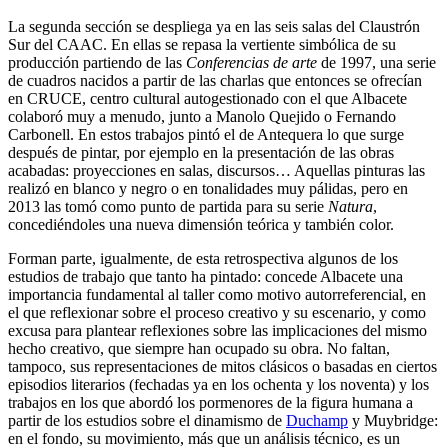
La segunda sección se despliega ya en las seis salas del Claustrón
Sur del CAAC. En ellas se repasa la vertiente simbólica de su
producción partiendo de las
Conferencias de arte
de 1997, una serie
de cuadros nacidos a partir de las charlas que entonces se ofrecían
en CRUCE, centro cultural autogestionado con el que Albacete
colaboró muy a menudo, junto a Manolo Quejido o Fernando
Carbonell. En estos trabajos pintó el de Antequera lo que surge
después de pintar, por ejemplo en la presentación de las obras
acabadas: proyecciones en salas, discursos… Aquellas pinturas las
realizó en blanco y negro o en tonalidades muy pálidas, pero en
2013 las tomó como punto de partida para su serie
Natura
,
concediéndoles una nueva dimensión teórica y también color.
Forman parte, igualmente, de esta retrospectiva algunos de los
estudios de trabajo que tanto ha pintado: concede Albacete una
importancia fundamental al taller como motivo autorreferencial, en
el que reflexionar sobre el proceso creativo y su escenario, y como
excusa para plantear reflexiones sobre las implicaciones del mismo
hecho creativo, que siempre han ocupado su obra. No faltan,
tampoco, sus representaciones de mitos clásicos o basadas en ciertos
episodios literarios (fechadas ya en los ochenta y los noventa) y los
trabajos en los que abordó los pormenores de la figura humana a
partir de los estudios sobre el dinamismo de
Duchamp
y Muybridge:
en el fondo, su movimiento, más que un análisis técnico, es un