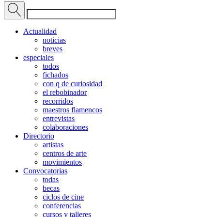
Actualidad
noticias
breves
especiales
todos
fichados
con q de curiosidad
el rebobinador
recorridos
maestros flamencos
entrevistas
colaboraciones
Directorio
artistas
centros de arte
movimientos
Convocatorias
todas
becas
ciclos de cine
conferencias
cursos y talleres