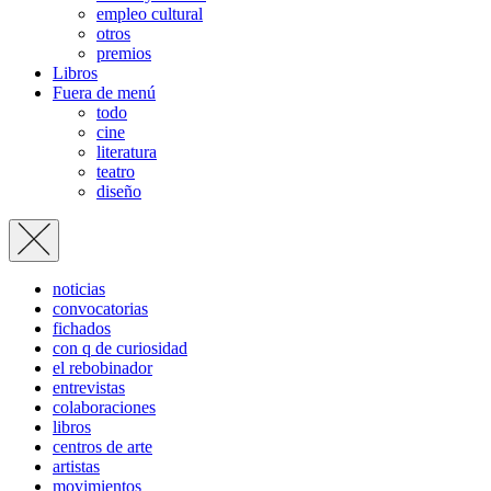
empleo cultural
otros
premios
Libros
Fuera de menú
todo
cine
literatura
teatro
diseño
noticias
convocatorias
fichados
con q de curiosidad
el rebobinador
entrevistas
colaboraciones
libros
centros de arte
artistas
movimientos