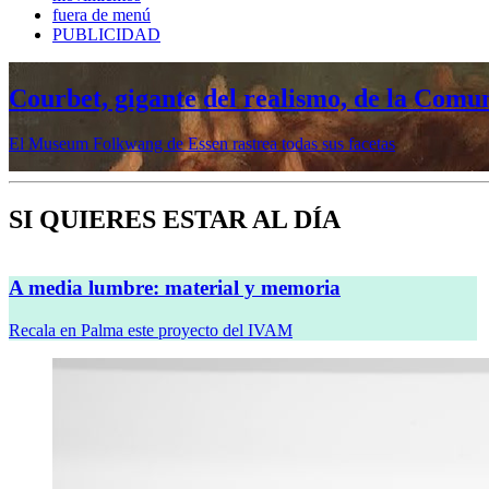
fuera de menú
PUBLICIDAD
Courbet, gigante del realismo, de la Comu
El Museum Folkwang de Essen rastrea todas sus facetas
SI QUIERES ESTAR AL DÍA
A media lumbre: material y memoria
Recala en Palma este proyecto del IVAM