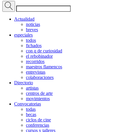
Actualidad
noticias
breves
especiales
todos
fichados
con q de curiosidad
el rebobinador
recorridos
maestros flamencos
entrevistas
colaboraciones
Directorio
artistas
centros de arte
movimientos
Convocatorias
todas
becas
ciclos de cine
conferencias
cursos y talleres