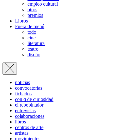
empleo cultural
otros
premios
Libros
Fuera de menú
todo
cine
literatura
teatro
diseño
noticias
convocatorias
fichados
con q de curiosidad
el rebobinador
entrevistas
colaboraciones
libros
centros de arte
artistas
movimientos