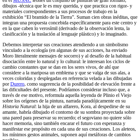
en el
MUSAC
leonés un conjunto de pinturas de gran formato,
dibujos -técnica que le es muy querida, y que practica con rigor- y
materiales correspondientes a sus procesos de trabajo en la
exhibición “El bramido de la Tierra”. Suman cien obras inéditas, que
integran una propuesta concebida específicamente para este centro y
en la que caben lo verosímil (derivado de la observación lenta, la
clasificación y la traslación al lenguaje plástico) y lo imaginado.
Debemos interpretar sus creaciones atendiendo a un simbolismo
vinculado a la ecología (en algunas de sus acciones, ha enviado
Moro literalmente mensajes de socorro) y al desafío de la habitual
disociación entre lo natural y lo cultural: le interesan los ciclos de
cambio constantes que se dan en los seres vivos, de ahí que
considere a la mariposa un emblema y que se valga de sus alas, a
veces coloridas y desplegadas en referencia velada a las dibujadas
por
Durero
, como sugerencia de la posibilidad de elevación frente a
las dificultades del presente. Podríamos considerar incluso que, a
través de ese motivo, reformula aquella leyenda de Plinio el Viejo
sobre los orígenes de la pintura, narrada paradójicamente en su
Historia Natural
: la hija de un alfarero, Kora, al despedirse de su
amante, habría dibujado el contorno de su sombra proyectada sobre
una pared para preservar su recuerdo; el segoviano no quiere sólo
hacer memoria, sino también encarar el futuro con esperanza y
manifestar ese propósito en cada una de sus creaciones. Los aleteos,
los mínimos gestos animales, suponen aquí metáforas de cambios