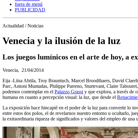
fuera de menú
PUBLICIDAD
Actualidad / Noticias
Venecia y la ilusión de la luz
Los juegos lumínicos en el arte de hoy, a 
Venecia,
21/04/2014
Eija -Liisa Ahtila, Troy Brauntuch, Marcel Broodthaers, David Claer
Parc, Antoni Muntadas, Philippe Parreno, Sturtevant, Claire Tabouret,
podemos contemplar en el
Palazzo Grassi
y que explora, a través de ob
humana en cuanto a percepción visual: la luz, que desde el
Renacimie
La exposición hace hincapié en el poder de la luz para convertir lo in
entre estos dos polos, el de revelarnos nuestro entorno u ocultarlo, j
la extraordinaria riqueza de significados y valores del empleo de una 