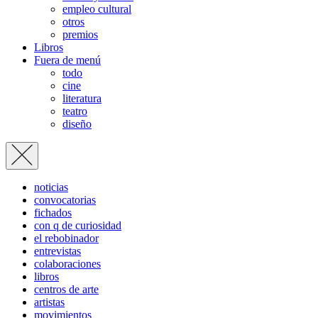
empleo cultural
otros
premios
Libros
Fuera de menú
todo
cine
literatura
teatro
diseño
noticias
convocatorias
fichados
con q de curiosidad
el rebobinador
entrevistas
colaboraciones
libros
centros de arte
artistas
movimientos