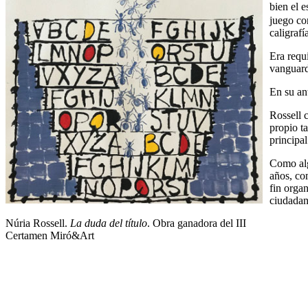
bien el 
juego co
caligrafí
Era requ
vanguard
En su an
Rossell 
propio ta
principal
Como alg
años, com
fin orga
ciudadaní
Núria Rossell.
La duda del título
. Obra ganadora del III
Certamen Miró&Art