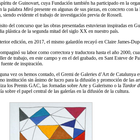
espíritu de Guinovart, cuya Fundación también ha participado en la orga
n la palabra
Miró
presente en algunas de sus piezas, en concreto con la 
a, siendo evidente el trabajo de investigación previa de Rossell.
isito del concurso que las obras presentadas estuvieran inspiradas en 
ia plástica de la segunda mitad del siglo XX en nuestro país.
terior edición, en 2017, el mismo galardón recayó en Claire James-Dupain
compaginó su labor como correctora y traductora hasta el año 2000, cu
ller de trabajo, en este campo y en el del grabado, en Sant Esteve de Pa
 fuente de inspiración.
una vez os hemos contado, el Gremi de Galeries d’Art de Catalunya es
o institución sin ánimo de lucro para la difusión y promoción de las art
niza los Premis GAC, las Jornadas sobre Arte y Galerismo o la
Tardor de
a sobre el papel central de las galerías en la difusión de la cultura.