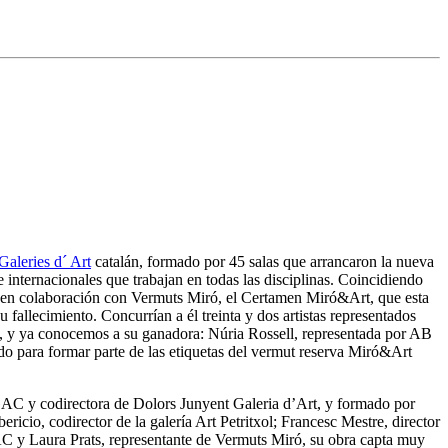
aleries d´ Art
catalán, formado por 45 salas que arrancaron la nueva
 internacionales que trabajan en todas las disciplinas. Coincidiendo
 y en colaboración con Vermuts Miró, el Certamen Miró&Art, que esta
fallecimiento. Concurrían a él treinta y dos artistas representados
os, y ya conocemos a su ganadora: Núria Rossell, representada por AB
ado para formar parte de las etiquetas del vermut reserva Miró&Art
GGAC y codirectora de Dolors Junyent Galeria d’Art, y formado por
icio, codirector de la galería Art Petritxol; Francesc Mestre, director
C y Laura Prats, representante de Vermuts Miró, su obra capta muy