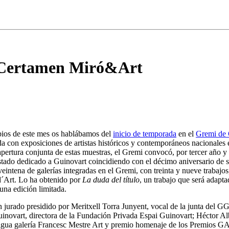
II Certamen Miró&Art
pios de este mes os hablábamos del
inicio de temporada
en el
Gremi de G
a con exposiciones de artistas históricos y contemporáneos nacionales e
apertura conjunta de estas muestras, el Gremi convocó, por tercer año
stado dedicado a Guinovart coincidiendo con el décimo aniversario de su 
veintena de galerías integradas en el Gremi, con treinta y nueve trabaj
d´Art. Lo ha obtenido por
La duda del título
, un trabajo que será adapt
una edición limitada.
 jurado presidido por Meritxell Torra Junyent, vocal de la junta del 
inovart, directora de la Fundación Privada Espai Guinovart; Héctor Alber
tigua galería Francesc Mestre Art y premio homenaje de los Premios GA