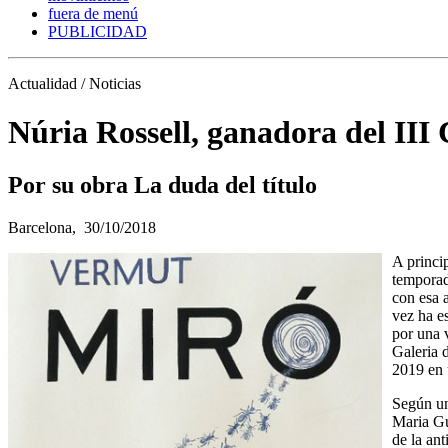
fuera de menú
PUBLICIDAD
Actualidad / Noticias
Núria Rossell, ganadora del I
Por su obra La duda del título
Barcelona,
30/10/2018
A princi
temporad
con esa 
vez ha e
por una 
Galeria 
2019 en 
Según un
Maria Gu
de la an