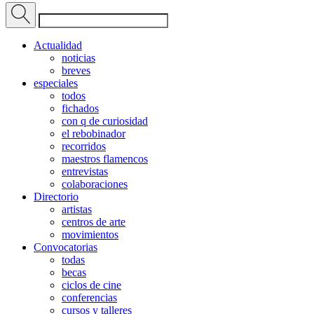
Actualidad
noticias
breves
especiales
todos
fichados
con q de curiosidad
el rebobinador
recorridos
maestros flamencos
entrevistas
colaboraciones
Directorio
artistas
centros de arte
movimientos
Convocatorias
todas
becas
ciclos de cine
conferencias
cursos y talleres