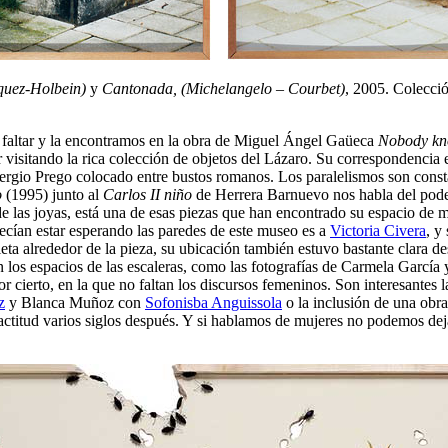
quez-Holbein)
y
Cantonada, (Michelangelo – Courbet)
, 2005. Colecci
ía faltar y la encontramos en la obra de Miguel Ángel Gaüeca
Nobody kno
r visitando la rica colección de objetos del Lázaro. Su correspondencia
Sergio Prego colocado entre bustos romanos. Los paralelismos son const
o
(1995) junto al
Carlos II niño
de Herrera Barnuevo nos habla del poder
de las joyas, está una de esas piezas que han encontrado su espacio de 
cían estar esperando las paredes de este museo es a
Victoria Civera
, y
eta alrededor de la pieza, su ubicación también estuvo bastante clara d
 los espacios de las escaleras, como las fotografías de Carmela García
 cierto, en la que no faltan los discursos femeninos. Son interesantes la
z
y Blanca Muñoz con
Sofonisba Anguissola
o la inclusión de una obr
ctitud varios siglos después. Y si hablamos de mujeres no podemos dej