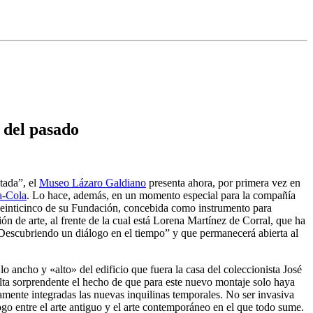
 del pasado
tada”, el
Museo Lázaro Galdiano
presenta ahora, por primera vez en
a-Cola
. Lo hace, además, en un momento especial para la compañía
l veinticinco de su Fundación, concebida como instrumento para
ión de arte, al frente de la cual está Lorena Martínez de Corral, que ha
 “Descubriendo un diálogo en el tiempo” y que permanecerá abierta al
o ancho y «alto» del edificio que fuera la casa del coleccionista José
sulta sorprendente el hecho de que para este nuevo montaje solo haya
tamente integradas las nuevas inquilinas temporales. No ser invasiva
ogo entre el arte antiguo y el arte contemporáneo en el que todo sume.