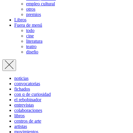
empleo cultural
otros
premios
Libros
Fuera de menú
todo
cine
literatura
teatro
diseño
noticias
convocatorias
fichados
con q de curiosidad
el rebobinador
entrevistas
colaboraciones
libros
centros de arte
artistas
movimientos