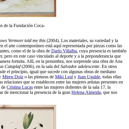
ón de la Fundación Coca-
ws Vermeer told me this
(2004). Los materiales, su variedad y la
 en el arte contemporáneo está aquí representada por piezas como las
antes, como el de la obra de
Darío Villalba
, cuya presencia es también
, pero en este caso vinculado al deporte y a la preponderancia que
manera fortuita. Allí, en la penumbra, nos sorprende una obra de Ana
 su
Cataplaf
(2006), en la sala del
Salvador adolescente
. En otros
esde el principio, igual que sucede con algunas obras de mediano
 y
Miren Doiz
o las pinturas de
Miki Leal
y
Juan Ugalde
, todas ellas
s relaciones que se establecen entre las mujeres artistas presentes en
a de
Cristina Lucas
entre las mujeres dolientes de la sala 17, la
ar de mencionar la presencia de la gran
Helena Almeida
, que nos