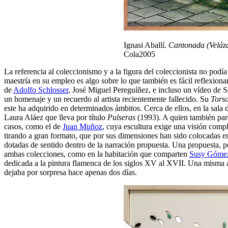
Ignasi Aballí.
Cantonada (Veláz
Cola2005
La referencia al coleccionismo y a la figura del coleccionista no pod
maestría en su empleo es algo sobre lo que también es fácil reflexiona
de
Adolfo Schlosser
, José Miguel Pereguíñez, e incluso un vídeo de 
un homenaje y un recuerdo al artista recientemente fallecido. Su
Tors
este ha adquirido en determinados ámbitos. Cerca de ellos, en la sala 
Laura Aláez que lleva por título
Pulseras
(1993). A quien también pare
casos, como el de
Juan Muñoz
, cuya escultura exige una visión compl
tirando a gran formato, que por sus dimensiones han sido colocadas en
dotadas de sentido dentro de la narración propuesta. Una propuesta, por
ambas colecciones, como en la habitación que comparten
Susy Góme
dedicada a la pintura flamenca de los siglos XV al XVII. Una misma a
dejaba por sorpresa hace apenas dos días.