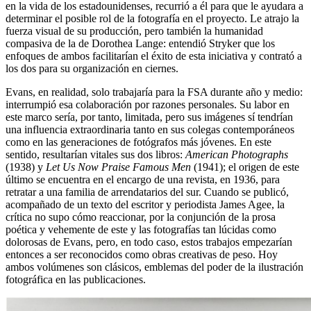
en la vida de los estadounidenses, recurrió a él para que le ayudara a
determinar el posible rol de la fotografía en el proyecto. Le atrajo la
fuerza visual de su producción, pero también la humanidad
compasiva de la de Dorothea Lange: entendió Stryker que los
enfoques de ambos facilitarían el éxito de esta iniciativa y contrató a
los dos para su organización en ciernes.
Evans, en realidad, solo trabajaría para la FSA durante año y medio:
interrumpió esa colaboración por razones personales. Su labor en
este marco sería, por tanto, limitada, pero sus imágenes sí tendrían
una influencia extraordinaria tanto en sus colegas contemporáneos
como en las generaciones de fotógrafos más jóvenes. En este
sentido, resultarían vitales sus dos libros:
American Photographs
(1938) y
Let Us Now Praise Famous Men
(1941); el origen de este
último se encuentra en el encargo de una revista, en 1936, para
retratar a una familia de arrendatarios del sur. Cuando se publicó,
acompañado de un texto del escritor y periodista James Agee, la
crítica no supo cómo reaccionar, por la conjunción de la prosa
poética y vehemente de este y las fotografías tan lúcidas como
dolorosas de Evans, pero, en todo caso, estos trabajos empezarían
entonces a ser reconocidos como obras creativas de peso. Hoy
ambos volúmenes son clásicos, emblemas del poder de la ilustración
fotográfica en las publicaciones.