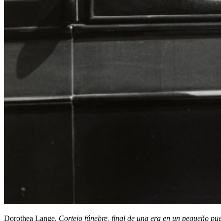
Dorothea Lange.
Cortejo fúnebre, final de una era en un pequeño pu