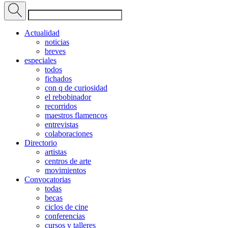
Actualidad
noticias
breves
especiales
todos
fichados
con q de curiosidad
el rebobinador
recorridos
maestros flamencos
entrevistas
colaboraciones
Directorio
artistas
centros de arte
movimientos
Convocatorias
todas
becas
ciclos de cine
conferencias
cursos y talleres