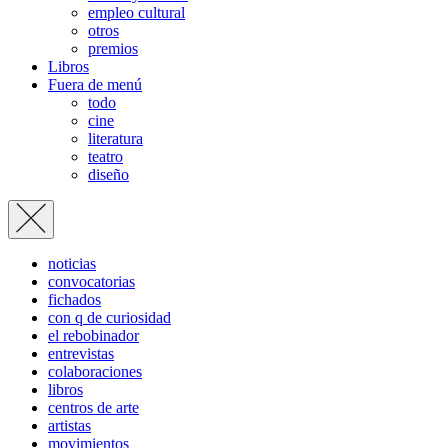
empleo cultural
otros
premios
Libros
Fuera de menú
todo
cine
literatura
teatro
diseño
noticias
convocatorias
fichados
con q de curiosidad
el rebobinador
entrevistas
colaboraciones
libros
centros de arte
artistas
movimientos