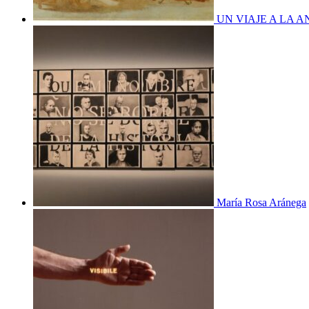
UN VIAJE A LA 
María Rosa Aránega