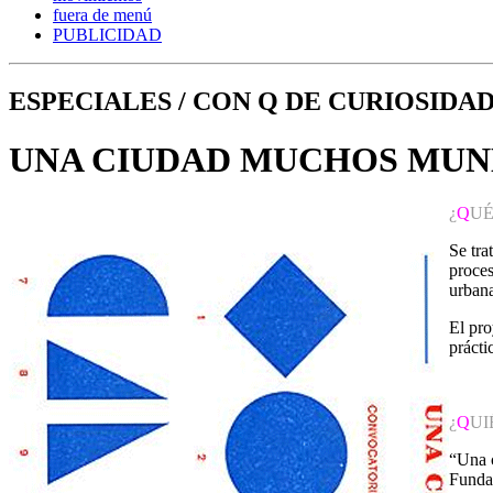
fuera de menú
PUBLICIDAD
ESPECIALES / CON Q DE CURIOSIDA
UNA CIUDAD MUCHOS MU
¿
Q
UÉ
Se tra
proces
urbana
El pro
prácti
¿
Q
UI
“Una 
Funda