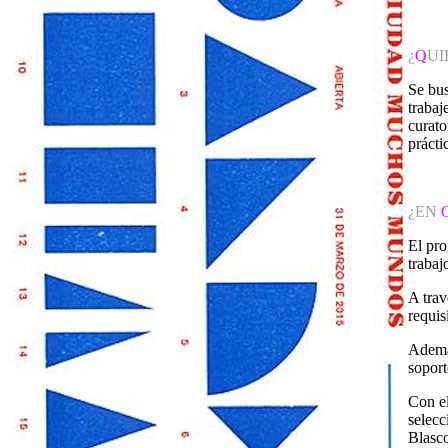
¿
Q
UI
Se bus
trabaj
curato
práctic
¿EN
El pro
trabaj
A trav
requis
Además
soport
Con el
selecc
Blasc