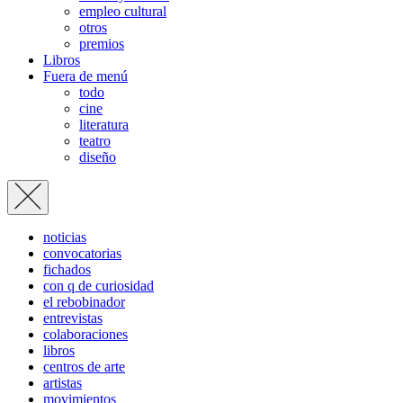
empleo cultural
otros
premios
Libros
Fuera de menú
todo
cine
literatura
teatro
diseño
noticias
convocatorias
fichados
con q de curiosidad
el rebobinador
entrevistas
colaboraciones
libros
centros de arte
artistas
movimientos