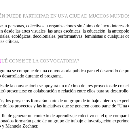
ÉN PUEDE PARTICIPAR EN UNA CIUDAD MUCHOS MUNDO
can personas, colectivos u organizaciones sin ánimo de lucro interesad
en desde las artes visuales, las artes escénicas, la educación, la antropol
riales, ecológicas, decoloniales, performativas, feministas o cualquier 
as críticas.
Q
UÉ CONSISTE LA CONVOCATORIA?
grama se compone de una convocatoria pública para el desarrollo de pro
o desarrollado durante el programa.
és de la convocatoria se apoyará un máximo de tres proyectos de creaci
ito) presentarse en colaboración o relación entre ellos para su desarro
, los proyectos formarán parte de un grupo de trabajo abierto y experi
e de los proyectos y las iniciativas que se generen como parte de “U
 fin de generar un contexto de aprendizaje colectivo en el que compartir
ionados formarán parte de un grupo de trabajo e investigación experim
o y Manuela Zechner.