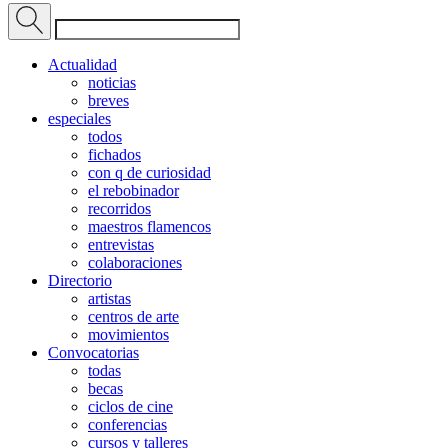
Actualidad
noticias
breves
especiales
todos
fichados
con q de curiosidad
el rebobinador
recorridos
maestros flamencos
entrevistas
colaboraciones
Directorio
artistas
centros de arte
movimientos
Convocatorias
todas
becas
ciclos de cine
conferencias
cursos y talleres