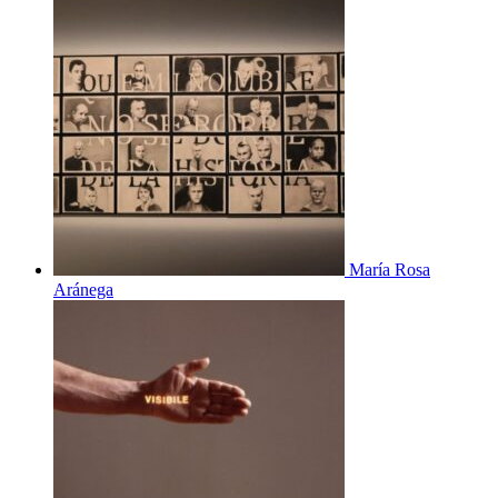
María Rosa
Aránega