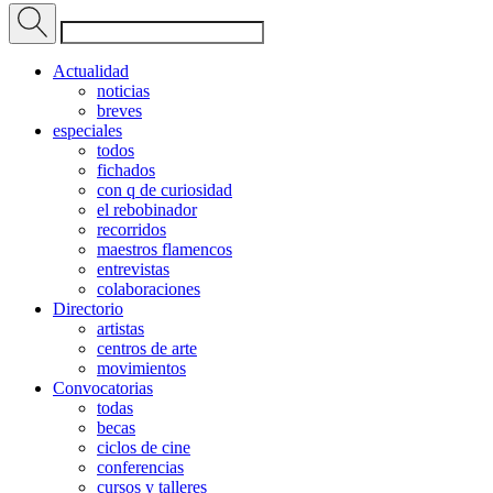
Actualidad
noticias
breves
especiales
todos
fichados
con q de curiosidad
el rebobinador
recorridos
maestros flamencos
entrevistas
colaboraciones
Directorio
artistas
centros de arte
movimientos
Convocatorias
todas
becas
ciclos de cine
conferencias
cursos y talleres