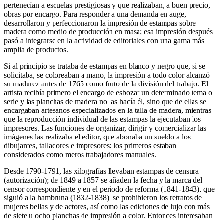
pertenecían a escuelas prestigiosas y que realizaban, a buen precio,
obras por encargo. Para responder a una demanda en auge,
desarrollaron y perfeccionaron la impresión de estampas sobre
madera como medio de producción en masa; esa impresión después
pasó a integrarse en la actividad de editoriales con una gama más
amplia de productos.
Si al principio se trataba de estampas en blanco y negro que, si se
solicitaba, se coloreaban a mano, la impresión a todo color alcanzó
su madurez antes de 1765 como fruto de la división del trabajo. El
artista recibía primero el encargo de esbozar un determinado tema o
serie y las planchas de madera no las hacía él, sino que de ellas se
encargaban artesanos especializados en la talla de madera, mientras
que la reproducción individual de las estampas la ejecutaban los
impresores. Las funciones de organizar, dirigir y comercializar las
imágenes las realizaba el editor, que abonaba un sueldo a los
dibujantes, talladores e impresores: los primeros estaban
considerados como meros trabajadores manuales.
Desde 1790-1791, las xilografías llevaban estampas de censura
(autorización); de 1849 a 1857 se añaden la fecha y la marca del
censor correspondiente y en el periodo de reforma (1841-1843), que
siguió a la hambruna (1832-1838), se prohibieron los retratos de
mujeres bellas y de actores, así como las ediciones de lujo con más
de siete u ocho planchas de impresión a color. Entonces interesaban