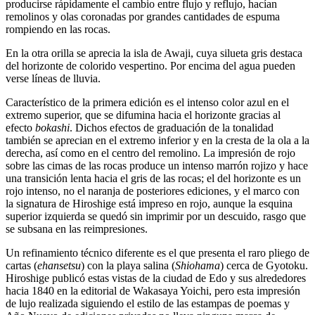
producirse rápidamente el cambio entre flujo y reflujo, hacían
remolinos y olas coronadas por grandes cantidades de espuma
rompiendo en las rocas.
En la otra orilla se aprecia la isla de Awaji, cuya silueta gris destaca
del horizonte de colorido vespertino. Por encima del agua pueden
verse líneas de lluvia.
Característico de la primera edición es el intenso color azul en el
extremo superior, que se difumina hacia el horizonte gracias al
efecto
bokashi
. Dichos efectos de graduación de la tonalidad
también se aprecian en el extremo inferior y en la cresta de la ola a la
derecha, así como en el centro del remolino. La impresión de rojo
sobre las cimas de las rocas produce un intenso marrón rojizo y hace
una transición lenta hacia el gris de las rocas; el del horizonte es un
rojo intenso, no el naranja de posteriores ediciones, y el marco con
la signatura de Hiroshige está impreso en rojo, aunque la esquina
superior izquierda se quedó sin imprimir por un descuido, rasgo que
se subsana en las reimpresiones.
Un refinamiento técnico diferente es el que presenta el raro pliego de
cartas (
ehansetsu
) con la playa salina (
Shiohama
) cerca de Gyotoku.
Hiroshige publicó estas vistas de la ciudad de Edo y sus alrededores
hacia 1840 en la editorial de Wakasaya Yoichi, pero esta impresión
de lujo realizada siguiendo el estilo de las estampas de poemas y