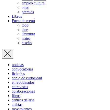
empleo cultural
otros
premios
Libros
Fuera de menú
todo
cine
literatura
teatro
diseño
noticias
convocatorias
fichados
con q de curiosidad
el rebobinador
entrevistas
colaboraciones
libros
centros de arte
artistas
movimientos