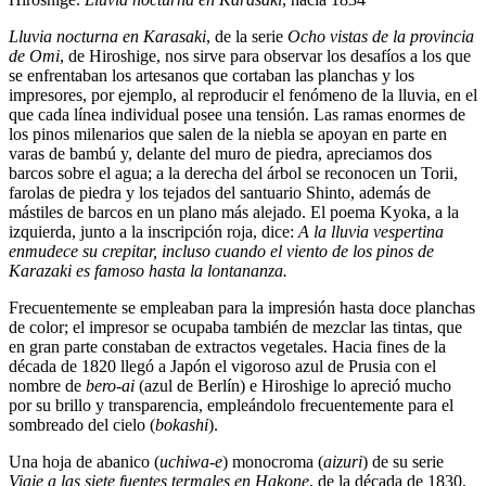
Lluvia nocturna en Karasaki
, de la serie
Ocho vistas de la provincia
de Omi
, de Hiroshige, nos sirve para observar los desafíos a los que
se enfrentaban los artesanos que cortaban las planchas y los
impresores, por ejemplo, al reproducir el fenómeno de la lluvia, en el
que cada línea individual posee una tensión. Las ramas enormes de
los pinos milenarios que salen de la niebla se apoyan en parte en
varas de bambú y, delante del muro de piedra, apreciamos dos
barcos sobre el agua; a la derecha del árbol se reconocen un Torii,
farolas de piedra y los tejados del santuario Shinto, además de
mástiles de barcos en un plano más alejado. El poema Kyoka, a la
izquierda, junto a la inscripción roja, dice:
A la lluvia vespertina
enmudece su crepitar, incluso cuando el viento de los pinos de
Karazaki es famoso hasta la lontananza.
Frecuentemente se empleaban para la impresión hasta doce planchas
de color; el impresor se ocupaba también de mezclar las tintas, que
en gran parte constaban de extractos vegetales. Hacia fines de la
década de 1820 llegó a Japón el vigoroso azul de Prusia con el
nombre de
bero-ai
(azul de Berlín) e Hiroshige lo apreció mucho
por su brillo y transparencia, empleándolo frecuentemente para el
sombreado del cielo (
bokashi
).
Una hoja de abanico (
uchiwa-e
) monocroma (
aizuri
) de su serie
Viaje a las siete fuentes termales en Hakone
, de la década de 1830,