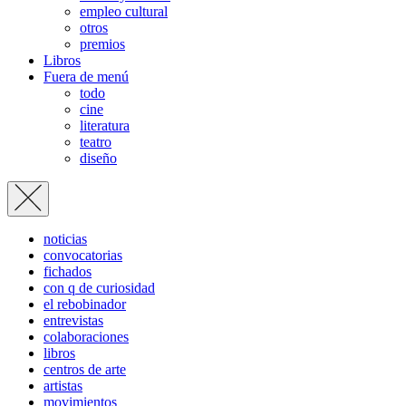
empleo cultural
otros
premios
Libros
Fuera de menú
todo
cine
literatura
teatro
diseño
noticias
convocatorias
fichados
con q de curiosidad
el rebobinador
entrevistas
colaboraciones
libros
centros de arte
artistas
movimientos