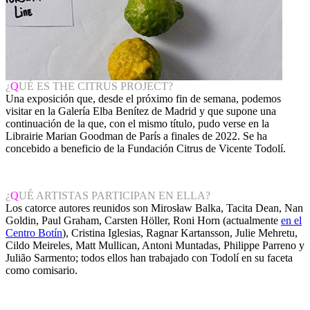
¿
Q
UÉ ES THE CITRUS PROJECT?
Una exposición que, desde el próximo fin de semana, podemos
visitar en la Galería Elba Benítez de Madrid y que supone una
continuación de la que, con el mismo título, pudo verse en la
Librairie Marian Goodman de París a finales de 2022. Se ha
concebido a beneficio de la Fundación Citrus de Vicente Todolí.
¿
Q
UÉ ARTISTAS PARTICIPAN EN ELLA?
Los catorce autores reunidos son Mirosław Balka, Tacita Dean, Nan
Goldin, Paul Graham, Carsten Höller, Roni Horn (actualmente
en el
Centro Botín
), Cristina Iglesias, Ragnar Kartansson, Julie Mehretu,
Cildo Meireles, Matt Mullican, Antoni Muntadas, Philippe Parreno y
Julião Sarmento; todos ellos han trabajado con Todolí en su faceta
como comisario.