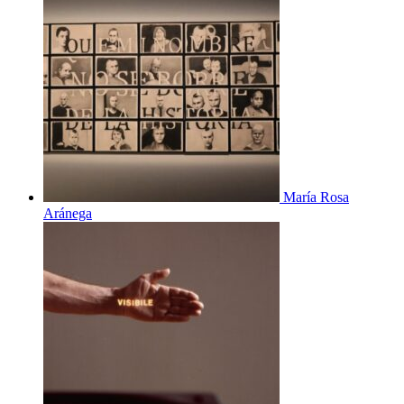
María Rosa
Aránega