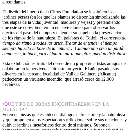
circundantes.
El diseño del huerto de la Citrus Foundation se inspiró en los
jardines persas (en los que las plantas se disponían simbolizando las
tres etapas de la vida: juventud, madurez y vejez) y pretendiendo
que este se convirtiera en un enclave idóneo para observar los
efectos del paso del tiempo y entender su papel en la preservación
de los ritmos de la naturaleza. En palabras de Todolí,
el concepto de
tiempo da ritmo a todas las artes. Tratar de entender el tiempo
siempre ha sido la base de la cultura… Cuando uno crea un jardín
como este, lo hace para el futuro, para que otros puedan disfrutarlo
.
Esta exhibición es fruto del deseo de un grupo de artistas amigos de
colaborar en la pervivencia de este proyecto. El año pasado, sus
olivares en la cercana localidad de Vall de Gallinera (Alicante)
padecieron un virulento incendio, que arrasó cerca de 12.000
hectáreas.
¿
Q
UÉ TIPO DE OBRAS ENCONTRAREMOS EN LA
MUESTRA?
Veremos piezas que establecen diálogos entre el arte y la naturaleza
y que proponen a los espectadores reflexionar sobre sus relaciones y
cultivar jardines metafóricos dentro de sí mismos. Suponen