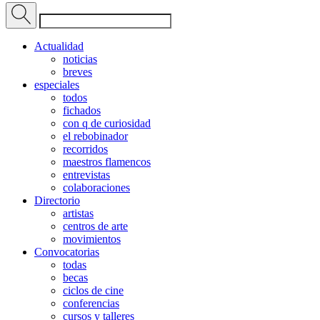
Actualidad
noticias
breves
especiales
todos
fichados
con q de curiosidad
el rebobinador
recorridos
maestros flamencos
entrevistas
colaboraciones
Directorio
artistas
centros de arte
movimientos
Convocatorias
todas
becas
ciclos de cine
conferencias
cursos y talleres