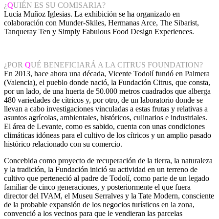
¿
Q
UIÉN ES SU COMISARIA?
Lucía Muñoz Iglesias. La exhibición se ha organizado en
colaboración con Munder-Skiles, Hermanas Arce, The Sibarist,
Tanqueray Ten y Simply Fabulous Food Design Experiences.
¿POR
Q
UÉ BENEFICIARÁ A LA CITRUS FOUNDATION?
En 2013, hace ahora una década, Vicente Todolí fundó en Palmera
(Valencia), el pueblo donde nació, la Fundación Citrus, que consta,
por un lado, de una huerta de 50.000 metros cuadrados que alberga
480 variedades de cítricos y, por otro, de un laboratorio donde se
llevan a cabo investigaciones vinculadas a estas frutas y relativas a
asuntos agrícolas, ambientales, históricos, culinarios e industriales.
El área de Levante, como es sabido, cuenta con unas condiciones
climáticas idóneas para el cultivo de los cítricos y un amplio pasado
histórico relacionado con su comercio.
Concebida como proyecto de recuperación de la tierra, la naturaleza
y la tradición, la Fundación inició su actividad en un terreno de
cultivo que perteneció al padre de Todolí, como parte de un legado
familiar de cinco generaciones, y posteriormente el que fuera
director del IVAM, el Museu Serralves y la Tate Modern, consciente
de la probable expansión de los negocios turísticos en la zona,
convenció a los vecinos para que le vendieran las parcelas