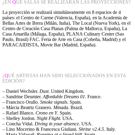
¿EN
Q
UÉ SALAS SE REALIZARÁN LAS PROYECCIONES?
La proyección se realizará simultáneamente en 8 espacios de 4
países: el Centro de Carme (Valencia, España), en la Academia de
Bellas Artes de Brera (Milán, Italia), The Local (Nueva York), en el
Centro de Creación Casa Planas (Palma de Mallorca, España), La
Casa Amarilla (Málaga, España), PLANA Culinary Center (Sao
Paulo, Brasil) FAC. Feria de Arte en Casa (Cobeña, Madrid) y el
PARACAIDISTA, Movie Bar (Madrid, España).
¿
Q
UÉ ARTISTAS HAN SIDO SELECCIONADOS EN ESTA
EDICIÓN?
– Daniel Wechsler.
Dust
. United Kingdom.
– Sandrine Deumier.
Affordable Dreams 01
. France.
– Francisco Orallo.
Smoke signals
. Spain.
– Márcia Beatriz Granero.
Minada
. Brazil.
– Rafael Blanco.
Crono en Y
. Spain.
– Shelley Jordon.
Night Flight.
USA.
– Concha Vidal.
Diving in your absence.
USA.
– Lino Mocerino & Francesca Giuliani.
Shrine v2.4.5
. Italy.
– Maria Vidagañ.
Running at a Stand Still
. Spain.