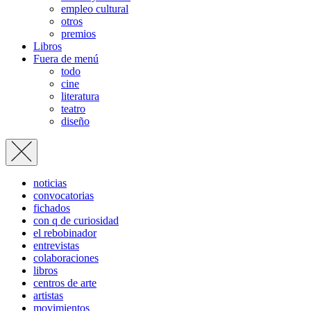
empleo cultural
otros
premios
Libros
Fuera de menú
todo
cine
literatura
teatro
diseño
noticias
convocatorias
fichados
con q de curiosidad
el rebobinador
entrevistas
colaboraciones
libros
centros de arte
artistas
movimientos