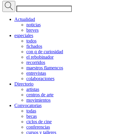
Actualidad
noticias
breves
especiales
todos
fichados
con q de curiosidad
el rebobinador
recorridos
maestros flamencos
entrevistas
colaboraciones
Directorio
artistas
centros de arte
movimientos
Convocatorias
todas
becas
ciclos de cine
conferencias
cursos y talleres