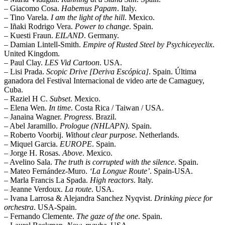
– Giacomo Cosa.
Habemus Papam
. Italy.
– Tino Varela.
I am the light of the hill
. Mexico.
– Iñaki Rodrigo Vera.
Power to change
. Spain.
– Kuesti Fraun.
EILAND
. Germany.
– Damian Lintell-Smith.
Empire of Rusted Steel by Psychiceyeclix
.
United Kingdom.
– Paul Clay.
LES Vid Cartoon
. USA.
– Lisi Prada.
Scopic Drive [Deriva Escópica]
. Spain. Última
ganadora del Festival Internacional de video arte de Camaguey,
Cuba.
– Raziel H C.
Subset
. Mexico.
– Elena Wen.
In time
. Costa Rica / Taiwan / USA.
– Janaina Wagner.
Progress
. Brazil.
– Abel Jaramillo.
Prologue (NHLAPN)
. Spain.
– Roberto Voorbij.
Without clear purpose
. Netherlands.
– Miquel Garcia.
EUROPE
. Spain.
– Jorge H. Rosas.
Above
. Mexico.
– Avelino Sala.
The truth is corrupted with the silence
. Spain.
– Mateo Fernández-Muro.
‘La Longue Route’
. Spain-USA.
– Marla Francis La Spada.
High reactors
. Italy.
– Jeanne Verdoux.
La route
. USA.
– Ivana Larrosa & Alejandra Sanchez Nyqvist.
Drinking piece for
orchestra
. USA-Spain.
– Fernando Clemente.
The gaze of the one
. Spain.