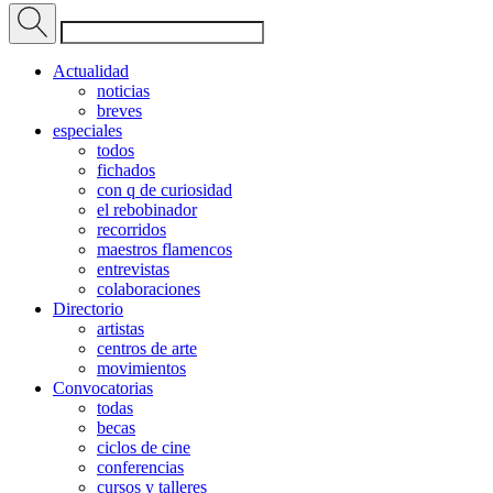
Actualidad
noticias
breves
especiales
todos
fichados
con q de curiosidad
el rebobinador
recorridos
maestros flamencos
entrevistas
colaboraciones
Directorio
artistas
centros de arte
movimientos
Convocatorias
todas
becas
ciclos de cine
conferencias
cursos y talleres