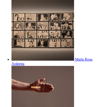
María Rosa
Aránega