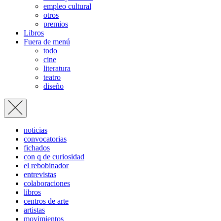
empleo cultural
otros
premios
Libros
Fuera de menú
todo
cine
literatura
teatro
diseño
noticias
convocatorias
fichados
con q de curiosidad
el rebobinador
entrevistas
colaboraciones
libros
centros de arte
artistas
movimientos