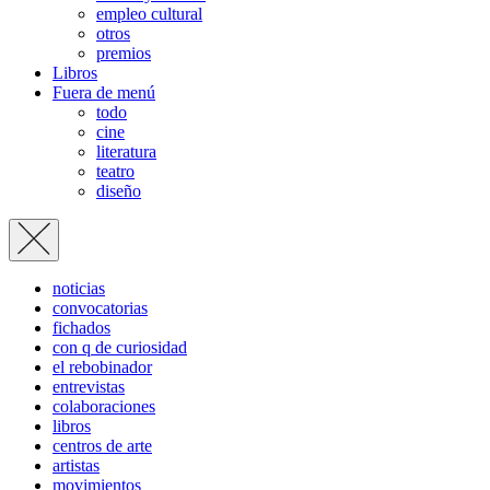
empleo cultural
otros
premios
Libros
Fuera de menú
todo
cine
literatura
teatro
diseño
noticias
convocatorias
fichados
con q de curiosidad
el rebobinador
entrevistas
colaboraciones
libros
centros de arte
artistas
movimientos