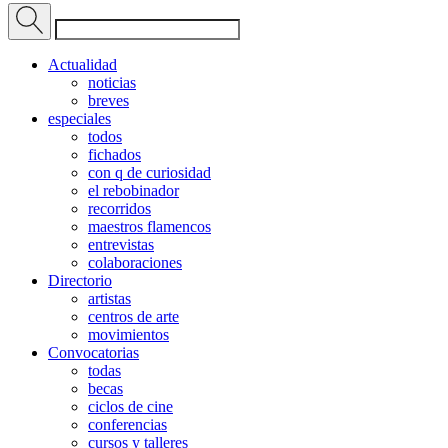
Actualidad
noticias
breves
especiales
todos
fichados
con q de curiosidad
el rebobinador
recorridos
maestros flamencos
entrevistas
colaboraciones
Directorio
artistas
centros de arte
movimientos
Convocatorias
todas
becas
ciclos de cine
conferencias
cursos y talleres