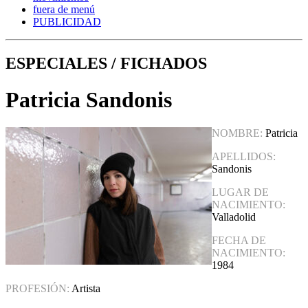
fuera de menú
PUBLICIDAD
ESPECIALES / FICHADOS
Patricia Sandonis
NOMBRE:
Patricia
APELLIDOS:
Sandonis
LUGAR DE
NACIMIENTO:
Valladolid
FECHA DE
NACIMIENTO:
1984
PROFESIÓN:
Artista