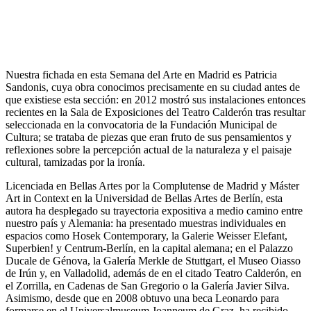
Nuestra fichada en esta Semana del Arte en Madrid es Patricia
Sandonis, cuya obra conocimos precisamente en su ciudad antes de
que existiese esta sección: en 2012 mostró sus instalaciones entonces
recientes en la Sala de Exposiciones del Teatro Calderón tras resultar
seleccionada en la convocatoria de la Fundación Municipal de
Cultura; se trataba de piezas que eran fruto de sus pensamientos y
reflexiones sobre la percepción actual de la naturaleza y el paisaje
cultural, tamizadas por la ironía.
Licenciada en Bellas Artes por la Complutense de Madrid y Máster
Art in Context en la Universidad de Bellas Artes de Berlín, esta
autora ha desplegado su trayectoria expositiva a medio camino entre
nuestro país y Alemania: ha presentado muestras individuales en
espacios como Hosek Contemporary, la Galerie Weisser Elefant,
Superbien! y Centrum-Berlín, en la capital alemana; en el Palazzo
Ducale de Génova, la Galería Merkle de Stuttgart, el Museo Oiasso
de Irún y, en Valladolid, además de en el citado Teatro Calderón, en
el Zorrilla, en Cadenas de San Gregorio o la Galería Javier Silva.
Asimismo, desde que en 2008 obtuvo una beca Leonardo para
formarse en el Universalmuseum Joanneum de Graz, ha recibido