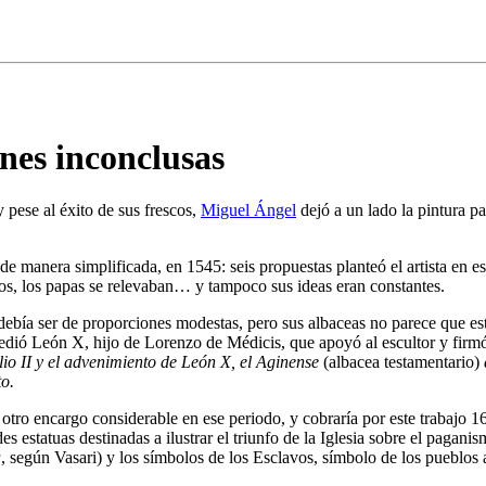
ones inconclusas
y pese al éxito de sus frescos,
Miguel Ángel
dejó a un lado la pintura pa
 manera simplificada, en 1545: seis propuestas planteó el artista en es
sos, los papas se relevaban… y tampoco sus ideas eran constantes.
o debía ser de proporciones modestas, pero sus albaceas no parece que es
ucedió León X, hijo de Lorenzo de Médicis, que apoyó al escultor y firm
lio II y el advenimiento de León X, el Aginense
(albacea testamentario)
to.
 otro encargo considerable en ese periodo, y cobraría por este trabajo 
 estatuas destinadas a ilustrar el triunfo de la Iglesia sobre el paganism
a
, según Vasari) y los símbolos de los Esclavos, símbolo de los pueblos