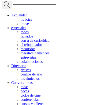
Actualidad
noticias
breves
especiales
todos
fichados
con q de curiosidad
el rebobinador
recorridos
maestros flamencos
entrevistas
colaboraciones
Directorio
artistas
centros de arte
movimientos
Convocatorias
todas
becas
ciclos de cine
conferencias
cursos y talleres