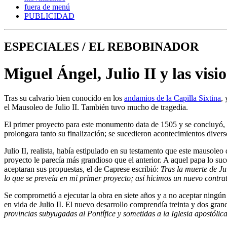
fuera de menú
PUBLICIDAD
ESPECIALES / EL REBOBINADOR
Miguel Ángel, Julio II y las visi
Tras su calvario bien conocido en los
andamios de la Capilla Sixtina
, 
el Mausoleo de Julio II. También tuvo mucho de tragedia.
El primer proyecto para este monumento data de 1505 y se concluyó, de
prolongara tanto su finalización; se sucedieron acontecimientos diver
Julio II, realista, había estipulado en su testamento que este mausole
proyecto le parecía más grandioso que el anterior. A aquel papa lo s
aceptaran sus propuestas, el de Caprese escribió:
Tras la muerte de Ju
lo que se preveía en mi primer proyecto; así hicimos un nuevo contra
Se comprometió a ejecutar la obra en siete años y a no aceptar ningún
en vida de Julio II. El nuevo desarrollo comprendía treinta y dos grandes
provincias subyugadas al Pontífice y sometidas a la Iglesia apostólic