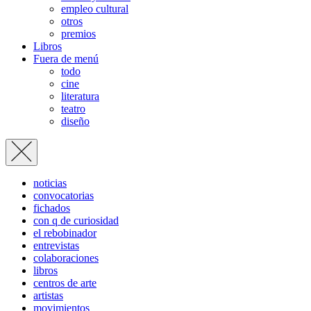
empleo cultural
otros
premios
Libros
Fuera de menú
todo
cine
literatura
teatro
diseño
noticias
convocatorias
fichados
con q de curiosidad
el rebobinador
entrevistas
colaboraciones
libros
centros de arte
artistas
movimientos