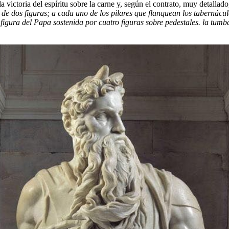
a victoria del espíritu sobre la carne y, según el contrato, muy detalla
de dos figuras; a cada uno de los pilares que flanquean los tabernácul
figura del Papa sostenida por cuatro figuras sobre pedestales. la tumb