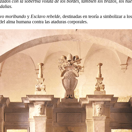
zados con la soberbia voluta de los bordes, también los brazos, los hue
dalias.
avo moribundo
y
Esclavo rebelde
, destinadas en teoría a simbolizar a 
el alma humana contra las ataduras corporales.