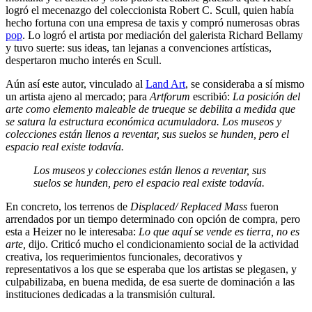
logró el mecenazgo del coleccionista Robert C. Scull, quien había
hecho fortuna con una empresa de taxis y compró numerosas obras
pop
. Lo logró el artista por mediación del galerista Richard Bellamy
y tuvo suerte: sus ideas, tan lejanas a convenciones artísticas,
despertaron mucho interés en Scull.
Aún así este autor, vinculado al
Land Art
, se consideraba a sí mismo
un artista ajeno al mercado; para
Artforum
escribió:
La posición del
arte como elemento maleable de trueque se debilita a medida que
se satura la estructura económica acumuladora. Los museos y
colecciones están llenos a reventar, sus suelos se hunden, pero el
espacio real existe todavía.
Los museos y colecciones están llenos a reventar, sus
suelos se hunden, pero el espacio real existe todavía.
En concreto, los terrenos de
Displaced/ Replaced Mass
fueron
arrendados por un tiempo determinado con opción de compra, pero
esta a Heizer no le interesaba:
Lo que aquí se vende es tierra, no es
arte,
dijo. Criticó mucho el condicionamiento social de la actividad
creativa, los requerimientos funcionales, decorativos y
representativos a los que se esperaba que los artistas se plegasen, y
culpabilizaba, en buena medida, de esa suerte de dominación a las
instituciones dedicadas a la transmisión cultural.