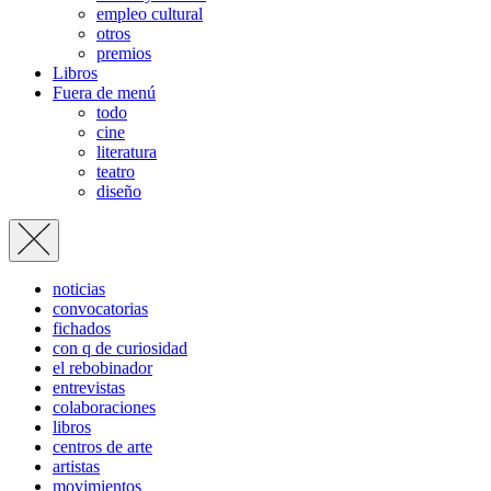
empleo cultural
otros
premios
Libros
Fuera de menú
todo
cine
literatura
teatro
diseño
noticias
convocatorias
fichados
con q de curiosidad
el rebobinador
entrevistas
colaboraciones
libros
centros de arte
artistas
movimientos