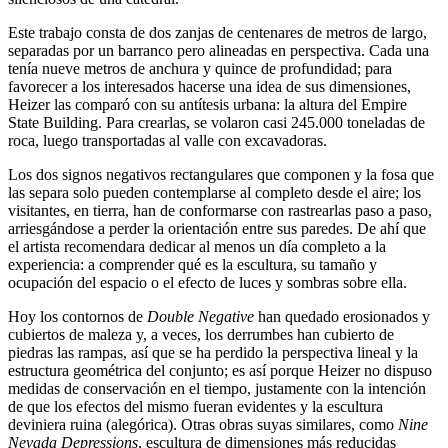
Este trabajo consta de dos zanjas de centenares de metros de largo,
separadas por un barranco pero alineadas en perspectiva. Cada una
tenía nueve metros de anchura y quince de profundidad; para
favorecer a los interesados hacerse una idea de sus dimensiones,
Heizer las comparó con su antítesis urbana: la altura del Empire
State Building. Para crearlas, se volaron casi 245.000 toneladas de
roca, luego transportadas al valle con excavadoras.
Los dos signos negativos rectangulares que componen y la fosa que
las separa solo pueden contemplarse al completo desde el aire; los
visitantes, en tierra, han de conformarse con rastrearlas paso a paso,
arriesgándose a perder la orientación entre sus paredes. De ahí que
el artista recomendara dedicar al menos un día completo a la
experiencia: a comprender qué es la escultura, su tamaño y
ocupación del espacio o el efecto de luces y sombras sobre ella.
Hoy los contornos de
Double Negative
han quedado erosionados y
cubiertos de maleza y, a veces, los derrumbes han cubierto de
piedras las rampas, así que se ha perdido la perspectiva lineal y la
estructura geométrica del conjunto; es así porque Heizer no dispuso
medidas de conservación en el tiempo, justamente con la intención
de que los efectos del mismo fueran evidentes y la escultura
deviniera ruina (alegórica). Otras obras suyas similares, como
Nine
Nevada Depressions
, escultura de dimensiones más reducidas