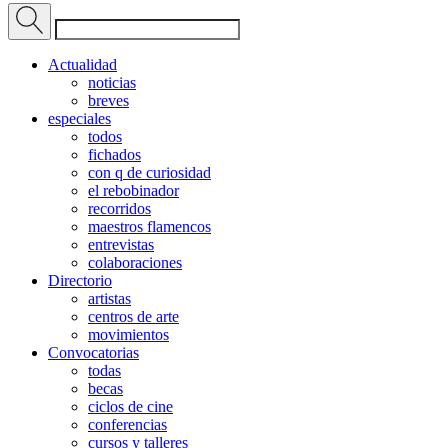
Actualidad
noticias
breves
especiales
todos
fichados
con q de curiosidad
el rebobinador
recorridos
maestros flamencos
entrevistas
colaboraciones
Directorio
artistas
centros de arte
movimientos
Convocatorias
todas
becas
ciclos de cine
conferencias
cursos y talleres