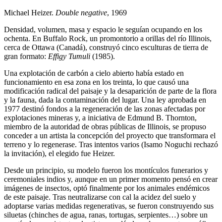
Michael Heizer.
Double negative
, 1969
Densidad, volumen, masa y espacio le seguían ocupando en los
ochenta. En Buffalo Rock, un promontorio a orillas del río Illinois,
cerca de Ottawa (Canadá), construyó cinco esculturas de tierra de
gran formato:
Effigy Tumuli
(1985).
Una explotación de carbón a cielo abierto había estado en
funcionamiento en esa zona en los treinta, lo que causó una
modificación radical del paisaje y la desaparición de parte de la flora
y la fauna, dada la contaminación del lugar. Una ley aprobada en
1977 destinó fondos a la regeneración de las zonas afectadas por
explotaciones mineras y, a iniciativa de Edmund B. Thornton,
miembro de la autoridad de obras públicas de Illinois, se propuso
conceder a un artista la concepción del proyecto que transformara el
terreno y lo regenerase. Tras intentos varios (Isamo Noguchi rechazó
la invitación), el elegido fue Heizer.
Desde un principio, su modelo fueron los montículos funerarios y
ceremoniales indios y, aunque en un primer momento pensó en crear
imágenes de insectos, optó finalmente por los animales endémicos
de este paisaje. Tras neutralizarse con cal la acidez del suelo y
adoptarse varias medidas regenerativas, se fueron construyendo sus
siluetas (chinches de agua, ranas, tortugas, serpientes…) sobre un