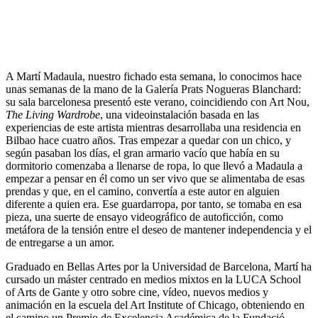
A Martí Madaula, nuestro fichado esta semana, lo conocimos hace
unas semanas de la mano de la Galería Prats Nogueras Blanchard:
su sala barcelonesa presentó este verano, coincidiendo con Art Nou,
The Living Wardrobe
, una videoinstalación basada en las
experiencias de este artista mientras desarrollaba una residencia en
Bilbao hace cuatro años. Tras empezar a quedar con un chico, y
según pasaban los días, el gran armario vacío que había en su
dormitorio comenzaba a llenarse de ropa, lo que llevó a Madaula a
empezar a pensar en él como un ser vivo que se alimentaba de esas
prendas y que, en el camino, convertía a este autor en alguien
diferente a quien era. Ese guardarropa, por tanto, se tomaba en esa
pieza, una suerte de ensayo videográfico de autoficción, como
metáfora de la tensión entre el deseo de mantener independencia y el
de entregarse a un amor.
Graduado en Bellas Artes por la Universidad de Barcelona, Martí ha
cursado un máster centrado en medios mixtos en la LUCA School
of Arts de Gante y otro sobre cine, vídeo, nuevos medios y
animación en la escuela del Art Institute of Chicago, obteniendo en
el camino un Premio de Excelencia Académica de la Fundació