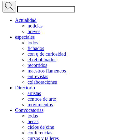
Actualidad
noticias
breves
especiales
todos
fichados
con q de curiosidad
el rebobinador
recorridos
maestros flamencos
entrevistas
colaboraciones
Directorio
artistas
centros de arte
movimientos
Convocatorias
todas
becas
ciclos de cine
conferencias
cursos y talleres