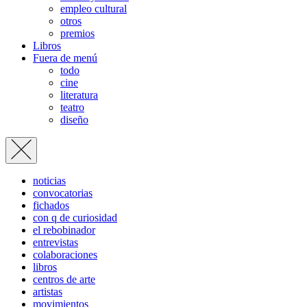
empleo cultural
otros
premios
Libros
Fuera de menú
todo
cine
literatura
teatro
diseño
noticias
convocatorias
fichados
con q de curiosidad
el rebobinador
entrevistas
colaboraciones
libros
centros de arte
artistas
movimientos