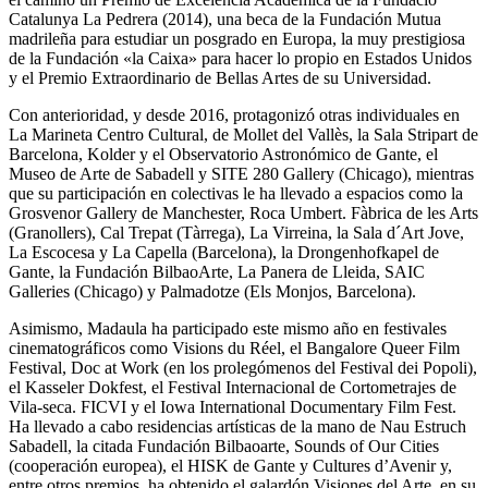
Catalunya La Pedrera (2014), una beca de la Fundación Mutua
madrileña para estudiar un posgrado en Europa, la muy prestigiosa
de la Fundación «la Caixa» para hacer lo propio en Estados Unidos
y el Premio Extraordinario de Bellas Artes de su Universidad.
Con anterioridad, y desde 2016, protagonizó otras individuales en
La Marineta Centro Cultural, de Mollet del Vallès, la Sala Stripart de
Barcelona, Kolder y el Observatorio Astronómico de Gante, el
Museo de Arte de Sabadell y SITE 280 Gallery (Chicago), mientras
que su participación en colectivas le ha llevado a espacios como la
Grosvenor Gallery de Manchester, Roca Umbert. Fàbrica de les Arts
(Granollers), Cal Trepat (Tàrrega), La Virreina, la Sala d´Art Jove,
La Escocesa y La Capella (Barcelona), la Drongenhofkapel de
Gante, la Fundación BilbaoArte, La Panera de Lleida, SAIC
Galleries (Chicago) y Palmadotze (Els Monjos, Barcelona).
Asimismo, Madaula ha participado este mismo año en festivales
cinematográficos como Visions du Réel, el Bangalore Queer Film
Festival, Doc at Work (en los prolegómenos del Festival dei Popoli),
el Kasseler Dokfest, el Festival Internacional de Cortometrajes de
Vila-seca. FICVI y el Iowa International Documentary Film Fest.
Ha llevado a cabo residencias artísticas de la mano de Nau Estruch
Sabadell, la citada Fundación Bilbaoarte, Sounds of Our Cities
(cooperación europea), el HISK de Gante y Cultures d’Avenir y,
entre otros premios, ha obtenido el galardón Visiones del Arte, en su