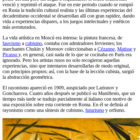
venció y reprimió el ataque. Fue en este periodo cuando se rompió
en Rusia la tradición cultural realista y las últimas experiencias del
decadentismo occidental se desarrollan allí con gran rapidez, dando
vida a experiencias dispares, a los juegos intelectuales y estéticos
más aventurados.
La vida artística en Moscú era intensa: la pintura francesa, de
fauvismo
a
cubismo
, contaba con admiradores fervientes; los
marchantes Chukin y Morosov coleccionaban a
Cézanne
,
Matisse
y
Picasso
y, en general, casi nada de lo que se cocinaba en París era
ignorado. Pero los artistas rusos no solo recogieron aquellas
experiencias, sino que intentaron desarrollarlas de modo original,
con principios propios; así, con la base de la lección cubista, surgió
la abstracción geométrica.
El rayonismo apareció en 1909, auspiciado por Larionov y
Goncharova. Cuatro años después se publicó su Manifiesto, que un
tiempo más tarde se tradujo parcialmente al italiano con motivo de
una exposición sobre esta corriente en Roma. En él se definía al
rayonismo como una síntesis de cubismo,
futurismo
y orfismo.