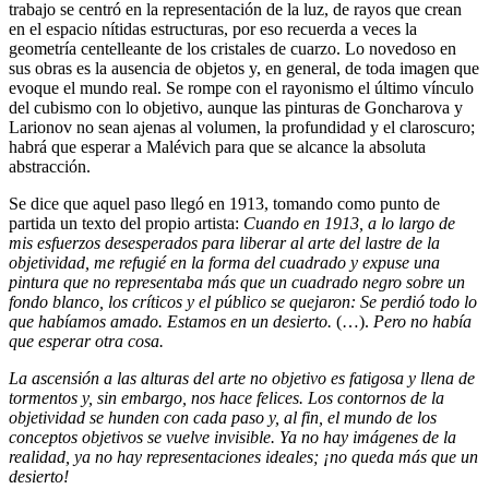
trabajo se centró en la representación de la luz, de rayos que crean
en el espacio nítidas estructuras, por eso recuerda a veces la
geometría centelleante de los cristales de cuarzo. Lo novedoso en
sus obras es la ausencia de objetos y, en general, de toda imagen que
evoque el mundo real. Se rompe con el rayonismo el último vínculo
del cubismo con lo objetivo, aunque las pinturas de Goncharova y
Larionov no sean ajenas al volumen, la profundidad y el claroscuro;
habrá que esperar a Malévich para que se alcance la absoluta
abstracción.
Se dice que aquel paso llegó en 1913, tomando como punto de
partida un texto del propio artista:
Cuando en 1913, a lo largo de
mis esfuerzos desesperados para liberar al arte del lastre de la
objetividad, me refugié en la forma del cuadrado y expuse una
pintura que no representaba más que un cuadrado negro sobre un
fondo blanco, los críticos y el público se quejaron: Se perdió todo lo
que habíamos amado. Estamos en un desierto.
(…).
Pero no había
que esperar otra cosa.
La ascensión a las alturas del arte no objetivo es fatigosa y llena de
tormentos y, sin embargo, nos hace felices. Los contornos de la
objetividad se hunden con cada paso y, al fin, el mundo de los
conceptos objetivos se vuelve invisible. Ya no hay imágenes de la
realidad, ya no hay representaciones ideales; ¡no queda más que un
desierto!