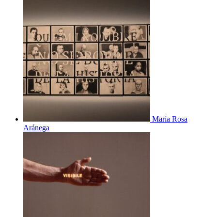
María Rosa
Aránega