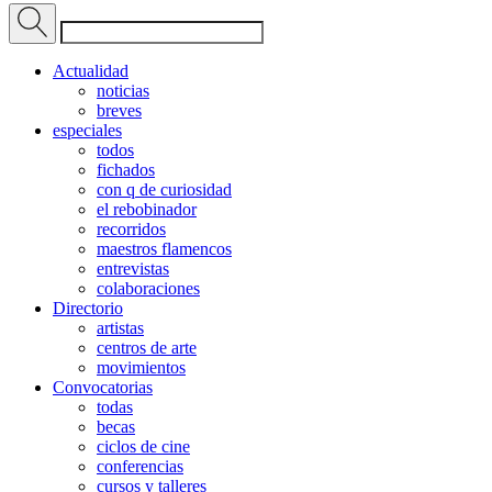
Actualidad
noticias
breves
especiales
todos
fichados
con q de curiosidad
el rebobinador
recorridos
maestros flamencos
entrevistas
colaboraciones
Directorio
artistas
centros de arte
movimientos
Convocatorias
todas
becas
ciclos de cine
conferencias
cursos y talleres