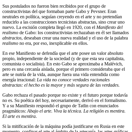
Sus postulados no fueron bien recibidos por el grupo de
constructivistas del que formaban parte Gabo y Pevsner. Eran
neutrales en política, seguían creyendo en el arte y no pretendían
reducirlo a las construcciones tecnicistas abstractas, sino crear uno
nuevo. La escisión completa llegó en 1920, con el
Manifiesto del
realismo
de Gabo: los constructivistas rechazaban en él ser llamados
abstractos
, deseaban crear una nueva realidad y el uso de la palabra
realismo
no era, por eso, inexplicable en ellos.
En ese Manifiesto se defendía que el arte posee un valor absoluto
propio, independiente de la sociedad (y de que esta sea capitalista,
comunista o socialista). En esto Gabo se aproximaba a Malévich,
pero es una cercanía aislada, porque el primero consideraba que el
arte se nutría de la vida, aunque fuera una vida entendida como
energía irracional:
La vida no conoce verdades racionales
abstractas: el hecho es la mayor y más segura de las verdades.
Gabo rechaza el pasado porque no existe y el futuro porque todavía
no es. Su poética del hoy, necesariamente, derivó en el formalismo.
Y a su Manifiesto respondió el grupo de Tatlin con enunciados
pragmáticos:
Abajo el arte. Viva la técnica. La religión es mentira.
El arte es mentira
.
Si la mitificación de la máquina podía justificarse en Rusia en este
momento, confinar el arte al ámbito de la artesanía, las artes gráficas,