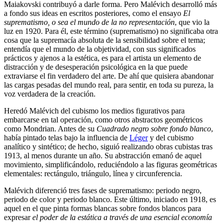
Maiakovski contribuyó a darle forma. Pero Malévich desarrolló más
a fondo sus ideas en escritos posteriores, como el ensayo
El
suprematismo, o sea el mundo de la no representación
, que vio la
luz en 1920. Para él, este término (suprematismo) no significaba otra
cosa que la supremacía absoluta de la sensibilidad sobre el tema;
entendía que el mundo de la objetividad, con sus significados
prácticos y ajenos a la estética, es para el artista un elemento de
distracción y de desesperación psicológica en la que puede
extraviarse el fin verdadero del arte. De ahí que quisiera abandonar
las cargas pesadas del mundo real, para sentir, en toda su pureza, la
voz verdadera de la creación.
Heredó Malévich del cubismo los medios figurativos para
embarcarse en tal operación, como otros abstractos geométricos
como Mondrian. Antes de su
Cuadrado negro sobre fondo blanco
,
había pintado telas bajo la influencia de
Léger
y del cubismo
analítico y sintético; de hecho, siguió realizando obras cubistas tras
1913, al menos durante un año. Su abstracción emanó de aquel
movimiento, simplificándolo, reduciéndolo a las figuras geométricas
elementales: rectángulo, triángulo, línea y circunferencia.
Malévich diferenció tres fases de suprematismo: periodo negro,
periodo de color y periodo blanco. Este último, iniciado en 1918, es
aquel en el que pinta formas blancas sobre fondos blancos para
expresar
el poder de la estática a través de una esencial economía