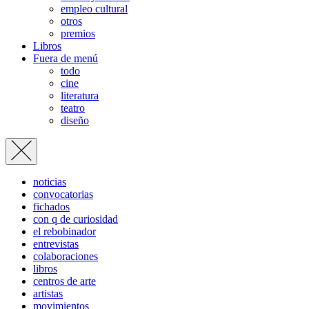
empleo cultural
otros
premios
Libros
Fuera de menú
todo
cine
literatura
teatro
diseño
noticias
convocatorias
fichados
con q de curiosidad
el rebobinador
entrevistas
colaboraciones
libros
centros de arte
artistas
movimientos