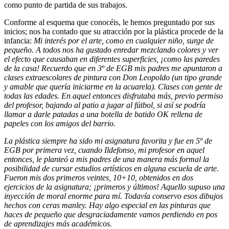
como punto de partida de sus trabajos.
Conforme al esquema que conocéis, le hemos preguntado por sus
inicios; nos ha contado que su atracción por la plástica procede de la
infancia:
Mi interés por el arte, como en cualquier niño, surge de
pequeño. A todos nos ha gustado enredar mezclando colores y ver
el efecto que causaban en diferentes superficies, ¡como las paredes
de la casa! Recuerdo que en 3º de EGB mis padres me apuntaron a
clases extraescolares de pintura con Don Leopoldo (un tipo grande
y amable que quería iniciarme en la acuarela). Clases con gente de
todas las edades. En aquel entonces disfrutaba más, previo permiso
del profesor, bajando al patio a jugar al fútbol, si así se podría
llamar a darle patadas a una botella de batido OK rellena de
papeles con los amigos del barrio.
La plástica siempre ha sido mi asignatura favorita y fue en 5º de
EGB por primera vez, cuando Ildefonso, mi profesor en aquel
entonces, le planteó a mis padres de una manera más formal la
posibilidad de cursar estudios artísticos en alguna escuela de arte.
Fueron mis dos primeros veintes, 10+10, obtenidos en dos
ejercicios de la asignatura; ¡primeros y últimos! Aquello supuso una
inyección de moral enorme para mí. Todavía conservo esos dibujos
hechos con ceras manley. Hay algo especial en las pinturas que
haces de pequeño que desgraciadamente vamos perdiendo en pos
de aprendizajes más académicos.