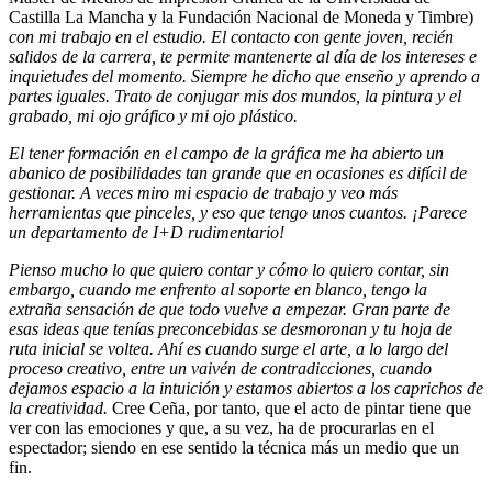
Castilla La Mancha y la Fundación Nacional de Moneda y Timbre)
con mi trabajo en el estudio. El contacto con gente joven, recién
salidos de la carrera, te permite mantenerte al día de los intereses e
inquietudes del momento. Siempre he dicho que enseño y aprendo a
partes iguales. Trato de conjugar mis dos mundos, la pintura y el
grabado, mi ojo gráfico y mi ojo plástico.
El tener formación en el campo de la gráfica me ha abierto un
abanico de posibilidades tan grande que en ocasiones es difícil de
gestionar. A veces miro mi espacio de trabajo y veo más
herramientas que pinceles, y eso que tengo unos cuantos. ¡Parece
un departamento de I+D rudimentario!
Pienso mucho lo que quiero contar y cómo lo quiero contar, sin
embargo, cuando me enfrento al soporte en blanco, tengo la
extraña sensación de que todo vuelve a empezar. Gran parte de
esas ideas que tenías preconcebidas se desmoronan y tu hoja de
ruta inicial se voltea. Ahí es cuando surge el arte, a lo largo del
proceso creativo, entre un vaivén de contradicciones, cuando
dejamos espacio a la intuición y estamos abiertos a los caprichos de
la creatividad.
Cree Ceña, por tanto, que el acto de pintar tiene que
ver con las emociones y que, a su vez, ha de procurarlas en el
espectador; siendo en ese sentido la técnica más un medio que un
fin.