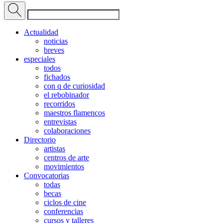
Actualidad
noticias
breves
especiales
todos
fichados
con q de curiosidad
el rebobinador
recorridos
maestros flamencos
entrevistas
colaboraciones
Directorio
artistas
centros de arte
movimientos
Convocatorias
todas
becas
ciclos de cine
conferencias
cursos y talleres