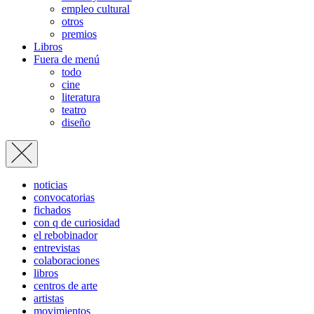
empleo cultural
otros
premios
Libros
Fuera de menú
todo
cine
literatura
teatro
diseño
noticias
convocatorias
fichados
con q de curiosidad
el rebobinador
entrevistas
colaboraciones
libros
centros de arte
artistas
movimientos