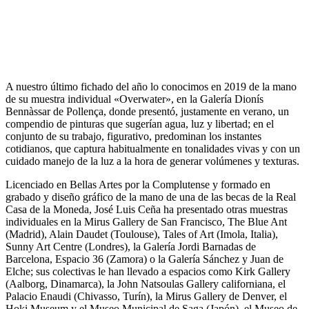
A nuestro último fichado del año lo conocimos en 2019 de la mano
de su muestra individual «Overwater», en la Galería Dionís
Bennàssar de Pollença, donde presentó, justamente en verano, un
compendio de pinturas que sugerían agua, luz y libertad; en el
conjunto de su trabajo, figurativo, predominan los instantes
cotidianos, que captura habitualmente en tonalidades vivas y con un
cuidado manejo de la luz a la hora de generar volúmenes y texturas.
Licenciado en Bellas Artes por la Complutense y formado en
grabado y diseño gráfico de la mano de una de las becas de la Real
Casa de la Moneda, José Luis Ceña ha presentado otras muestras
individuales en la Mirus Gallery de San Francisco, The Blue Ant
(Madrid), Alain Daudet (Toulouse), Tales of Art (Imola, Italia),
Sunny Art Centre (Londres), la Galería Jordi Barnadas de
Barcelona, Espacio 36 (Zamora) o la Galería Sánchez y Juan de
Elche; sus colectivas le han llevado a espacios como Kirk Gallery
(Aalborg, Dinamarca), la John Natsoulas Gallery californiana, el
Palacio Enaudi (Chivasso, Turín), la Mirus Gallery de Denver, el
Hoki Museum y el Museo Municipal de Saga (Japón), el Museo de