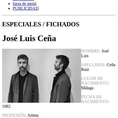
fuera de menú
PUBLICIDAD
ESPECIALES / FICHADOS
José Luis Ceña
NOMBRE:
José
Luis
APELLIDOS:
Ceña
Ruiz
LUGAR DE
NACIMIENTO:
Málaga
FECHA DE
NACIMIENTO:
1982
PROFESIÓN:
Artista