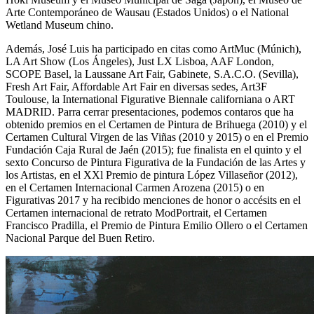
Arte Contemporáneo de Wausau (Estados Unidos) o el National
Wetland Museum chino.
Además, José Luis ha participado en citas como ArtMuc (Múnich),
LA Art Show (Los Ángeles), Just LX Lisboa, AAF London,
SCOPE Basel, la Laussane Art Fair, Gabinete, S.A.C.O. (Sevilla),
Fresh Art Fair, Affordable Art Fair en diversas sedes, Art3F
Toulouse, la International Figurative Biennale californiana o ART
MADRID. Parra cerrar presentaciones, podemos contaros que ha
obtenido premios en el Certamen de Pintura de Brihuega (2010) y el
Certamen Cultural Virgen de las Viñas (2010 y 2015) o en el Premio
Fundación Caja Rural de Jaén (2015); fue finalista en el quinto y el
sexto Concurso de Pintura Figurativa de la Fundación de las Artes y
los Artistas, en el XXl Premio de pintura López Villaseñor (2012),
en el Certamen Internacional Carmen Arozena (2015) o en
Figurativas 2017 y ha recibido menciones de honor o accésits en el
Certamen internacional de retrato ModPortrait, el Certamen
Francisco Pradilla, el Premio de Pintura Emilio Ollero o el Certamen
Nacional Parque del Buen Retiro.