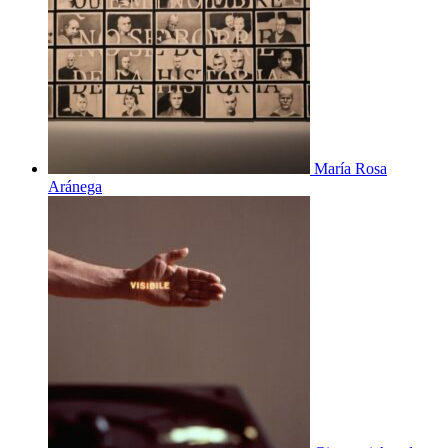
María Rosa
Aránega