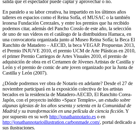
salida que el espectador puede captar y aprovechar o no.
En paralelo a su labor creativa, ha impartido en los últimos años
talleres en espacios como el Reina Sofía, el MUSAC o la también
leonesa Fundación Cerezales, y entre los premios que ha recibido
podemos citar, además del Pancho Cossío de este año, la selección
de uno de sus vídeos en el catálogo de la distribuidora Hamaca, en
una convocatoria organizada junto al Museo Reina Sofía; la Beca El
Ranchito de Matadero – AECID, la beca VEGAP. Propuestas 2013,
el Premio INJUVE 2010, el premio UCM de Arte Plásticas en 2010,
el primer Premio Carriegos de Artes Visuales 2010, el premio de
adquisición de obra en el Certamen de Jóvenes Artistas de Castilla y
León y el premio de comic de arte joven organizado por la Junta de
Castilla y León (2007).
¿Dónde podremos ver obra de Notario en adelante? Desde el 27 de
noviembre participará en la exposición colectiva de los artistas
becados en la residencia de Matadero-AECID, El Ranchito Corea-
Japón, con el proyecto inédito «Space Temples»,
un estudio sobre
algunas iglesias de los años sesenta y setenta en la Comunidad de
Madrid y su transformación en una película de ciencia ficción
. Y
por supuesto en su web
http://jonathannotario.es
o en
http://jonathannotarioillustration.carbonmade.com/
, portal dedicado a
sus ilustraciones.