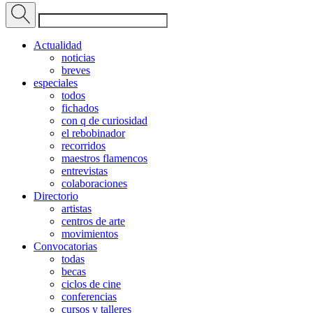
Actualidad
noticias
breves
especiales
todos
fichados
con q de curiosidad
el rebobinador
recorridos
maestros flamencos
entrevistas
colaboraciones
Directorio
artistas
centros de arte
movimientos
Convocatorias
todas
becas
ciclos de cine
conferencias
cursos y talleres