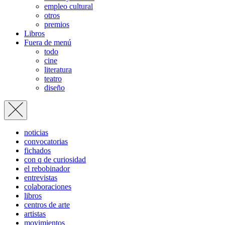
empleo cultural
otros
premios
Libros
Fuera de menú
todo
cine
literatura
teatro
diseño
noticias
convocatorias
fichados
con q de curiosidad
el rebobinador
entrevistas
colaboraciones
libros
centros de arte
artistas
movimientos