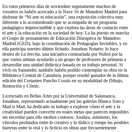
En estos primeros días de noviembre seguramente muchos de
vosotros os habéis acercado a la Nave 16 de Matadero Madrid para
disfrutar de “Ni arte ni educación”, una exposición colectiva muy
diferente a lo acostumbrado que se acompaña de un programa
pedagógico imprescindible y que explora las áreas de contacto entre
el arte y la educación en la sociedad de hoy. La ha puesto en marcha
el Grupo de pensamiento de Educación Disruptiva de Matadero
Madrid (GED), bajo la coordinación de Pedagogías Invisibles, y en
ella participa nuestro último fichado, Jonathan Notario: lo hace
dentro de
La brecha
, una iniciativa comisariada por Nubol por la
que varios artistas ayudarán a un grupo de profesores de primaria a
desarrollar una unidad didáctica basada en su trabajo personal. Si
vivís en Santander, también habéis podido contemplar su obra en la
Biblioteca Central de Cantabria, porque resultó ganador de la última
edición del Certamen Pancho Cossío en su modalidad de Dibujo,
Ilustración y Cómic.
Licenciado en Bellas Artes por la Universidad de Salamanca,
Jonathan, representado actualmente por las galerías Blanca Soto y
Mad is Mad, ha dedicado su trabajo a explorar cómo el arte y la
creatividad pueden convertir en reales metas que parecen imposibles
sin necesitar para ello medios costosos. Analiza, asimismo, los
vínculos profundos entre lo creativo y lo lúdico y rompe las posibles
barreras entre lo real y lo ficticio en obras que frecuentemente